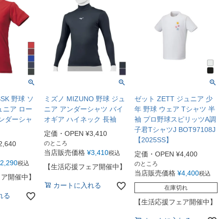
SK 野球 ソ
ミズノ MIZUNO 野球 ジュ
ゼット ZETT ジュニア 少
ュニア ロー
ニア アンダーシャツ バイ
年 野球 ウェア Tシャツ 半
アンダーシャ
オギア ハイネック 長袖
袖 プロ野球スピリッツA調
子君TシャツJ BOT97108J
定価・OPEN
¥
3,410
【2025SS】
2,640
のところ
当店販売価格
¥
3,410
税込
定価・OPEN
¥
4,400
2,290
税込
のところ
【生活応援フェア開催中】
当店販売価格
¥
4,400
税込
ェア開催中】
カートに入れる
在庫切れ
れる
【生活応援フェア開催中】