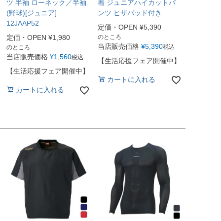
ツ 半袖 ローネック／半袖
着 ジュニアハイカットパ
(野球)[ジュニア]
ンツ ヒザパッド付き
12JAAP52
定価・OPEN
¥
5,390
定価・OPEN
¥
1,980
のところ
当店販売価格
¥
5,390
税込
のところ
当店販売価格
¥
1,560
税込
【生活応援フェア開催中】
【生活応援フェア開催中】
カートに入れる
カートに入れる