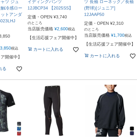
ャツ ジュ
イディングパンツ
ツ 長袖 ローネック／長袖
e接触冷感ロー
12JBCP34 【2025SS】
(野球)[ジュニア]
ィットアンダ
12JAAP50
定価・OPEN
¥
3,740
023LHJ
のところ
定価・OPEN
¥
2,310
当店販売価格
¥
2,600
税込
のところ
当店販売価格
¥
1,700
税込
3,850
【生活応援フェア開催中】
【生活応援フェア開催中】
3,850
税込
カートに入れる
カートに入れる
ェア開催中】
れる