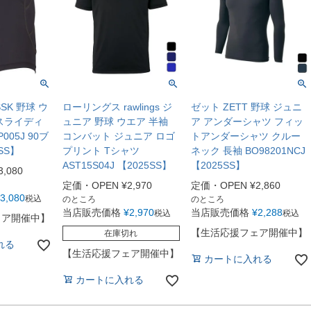
SK 野球 ウ
ローリングス rawlings ジ
ゼット ZETT 野球 ジュニ
スライディ
ュニア 野球 ウエア 半袖
ア アンダーシャツ フィッ
005J 90ブ
コンバット ジュニア ロゴ
トアンダーシャツ クルー
SS】
プリント Tシャツ
ネック 長袖 BO98201NCJ
AST15S04J 【2025SS】
【2025SS】
3,080
定価・OPEN
¥
2,970
定価・OPEN
¥
2,860
3,080
税込
のところ
のところ
当店販売価格
¥
2,970
当店販売価格
¥
2,288
税込
税込
ェア開催中】
【生活応援フェア開催中】
在庫切れ
れる
【生活応援フェア開催中】
カートに入れる
カートに入れる