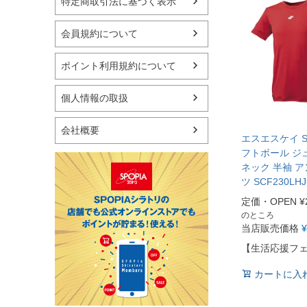
特定商取引法に基づく表示
フィットネス用品
スイミング用品
マリン
会員規約について
スケートボード
野球・ソフトボール
ポイント利用規約について
ゴルフ
卓球用品
個人情報の取扱
健康器具・サポーター
スポーツアクセサリー
会社概要
バッグ・サングラス
エスエスケイ S
ハンドボール用品
フトボール ジ
ネック 半袖 
ラグビー用品
ツ SCF230LHJ
グランドゴルフ
定価・OPEN
¥
のところ
当店販売価格
¥
【生活応援フ
カートに入