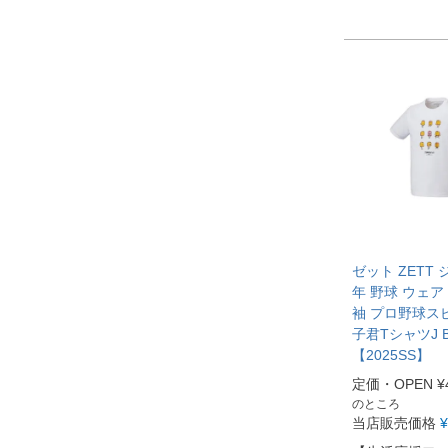
ゼット ZETT 
年 野球 ウェア
袖 プロ野球ス
子君TシャツJ B
【2025SS】
定価・OPEN
¥
のところ
当店販売価格
¥