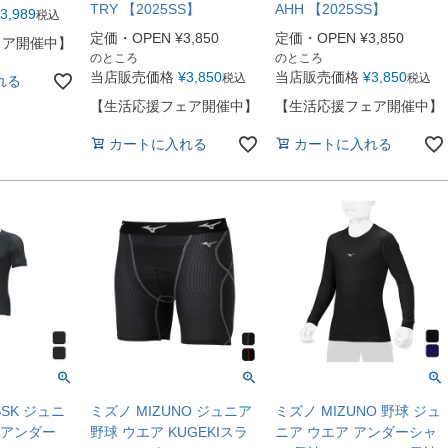
TRY 【2025SS】
AHH 【2025SS】
3,989
税込
定価・OPEN
¥
3,850
定価・OPEN
¥
3,850
ェア開催中】
のところ
のところ
当店販売価格
¥
3,850
当店販売価格
¥
3,850
税込
税込
れる
【生活応援フェア開催中】
【生活応援フェア開催中】
カートに入れる
カートに入れる
SK ジュニ
ミズノ MIZUNO ジュニア
ミズノ MIZUNO 野球 ジュ
 アンダー
野球 ウエア KUGEKIスラ
ニア ウエア アンダーシャ