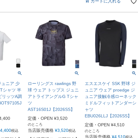
カートに入れる
ジュニア 少
ローリングス rawlings 野
エスエスケイ SSK 野球 ジ
 Tシャツ 半
球 ウェア トップス ジュニ
ュニア ウェア proedge ジ
ピリッツA調
アトライアングルG Tシャ
ュニア接触冷感ローネック
OT97105J
ツ
ミドルフィットアンダーシ
AST16S01J【2026SS】
ャツ
EBU026LLJ【2026SS】
4,400
定価・OPEN
¥
3,520
のところ
定価・OPEN
¥
4,510
4,400
当店販売価格
¥
3,520
税込
税込
のところ
当店販売価格
¥
4,510
税込