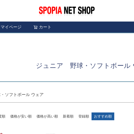
〜
予約商品
予約商
限定
再入荷
翌日発送
マイページ
カート
検索
並び順
し
S
M
22.5cm
23.0cm
新着順
レビュ
ブルー
イエロー
ジュニア 野球・ソフトボール 
検索
・ソフトボール ウェア
度順
価格が安い順
価格が高い順
新着順
登録順
おすすめ順