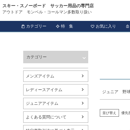
スキー・スノーボード サッカー用品の専門店
HOME
ジュニア 野球・ソフトボール ウェア商品一覧
アウトドア モンベル・コールマン多数取り扱い
商品タグ
セール
カテゴリー
特 集
お気に入り
サイズ
指定な
カラー
カテゴリー
レッド
ウィンタースポーツ
サッカー・フットサル
メンズアイテム
アウトドア
トレッキング
レディースアイテム
ジュニア 野球
バスケットボール
シューズ
ジュニアアイテム
ランニング用品
スポーツアパレル
並び替え
優先
よくある質問について
テニス
バレーボール