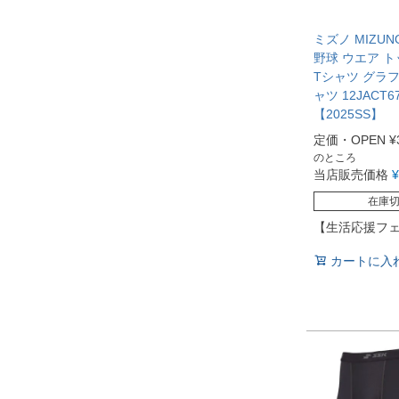
ミズノ MIZU
野球 ウエア ト
Tシャツ グラ
ャツ 12JACT6
【2025SS】
定価・OPEN
¥
のところ
当店販売価格
¥
在庫
【生活応援フ
カートに入