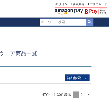
ログイン
会員登録
ご利用ガイド
品のみを表示
登録順
価格が安い順
価格が高い順
優先度順
ー順
キーワードヒット順
ウェア商品一覧
詳細検索 ∨
47
件中
1
-
30
件表示
1
2