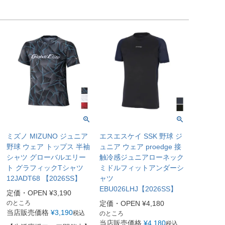
ミズノ MIZUNO ジュニア
エスエスケイ SSK 野球 ジ
野球 ウェア トップス 半袖
ュニア ウェア proedge 接
シャツ グローバルエリー
触冷感ジュニアローネック
ト グラフィックTシャツ
ミドルフィットアンダーシ
12JADT68 【2026SS】
ャツ
EBU026LHJ【2026SS】
定価・OPEN
¥
3,190
のところ
定価・OPEN
¥
4,180
当店販売価格
¥
3,190
税込
のところ
当店販売価格
¥
4,180
税込