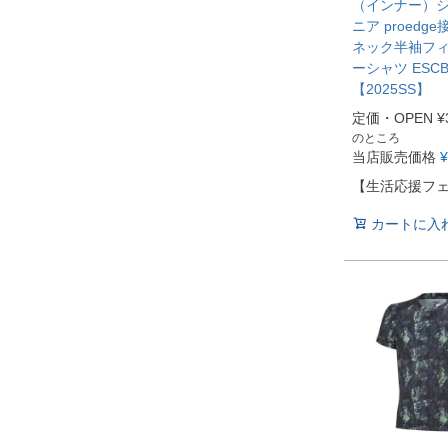
（インナー）シ
ニア proedg
ネック半袖フ
ーシャツ ESCB
【2025SS】
定価・OPEN
¥
のところ
当店販売価格
¥
【生活応援フ
カートに入