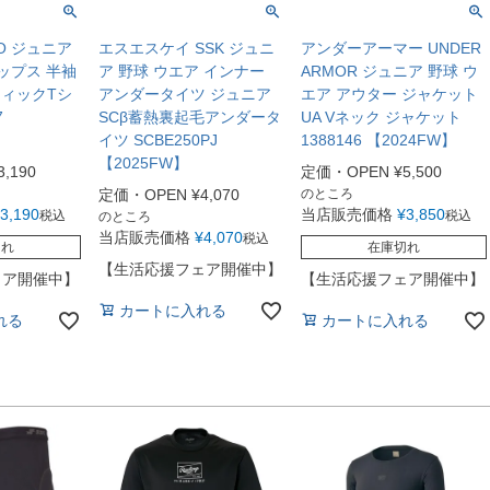
NO ジュニア
エスエスケイ SSK ジュニ
アンダーアーマー UNDER
ップス 半袖
ア 野球 ウエア インナー
ARMOR ジュニア 野球 ウ
フィックTシ
アンダータイツ ジュニア
エア アウター ジャケット
7
SCβ蓄熱裏起毛アンダータ
UA Vネック ジャケット
イツ SCBE250PJ
1388146 【2024FW】
【2025FW】
3,190
定価・OPEN
¥
5,500
定価・OPEN
¥
4,070
のところ
3,190
当店販売価格
¥
3,850
税込
税込
のところ
当店販売価格
¥
4,070
税込
切れ
在庫切れ
【生活応援フェア開催中】
ェア開催中】
【生活応援フェア開催中】
カートに入れる
れる
カートに入れる