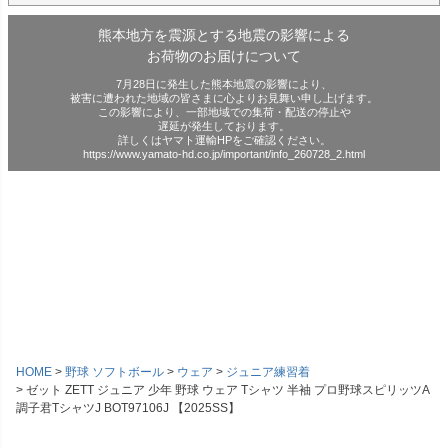
熊本地方を震源とする地震の影響による
お荷物のお届けについて
7月28日に発生した熊本地震の影響により、
被害に遭われた地域の皆さまに心よりお見舞い申し上げます。
この影響により、一部地域での集荷・配送の停止や
遅延が発生しております。
詳しくはヤマト運輸HPをご確認ください。
https://www.yamato-hd.co.jp/important/info_260728_2.html
HOME
野球 ソフトボール
ウェア
ジュニア練習着
ゼット ZETT ジュニア 少年 野球 ウェア Tシャツ 半袖 プロ野球スピリッツA
調子君TシャツJ BOT97106J 【2025SS】