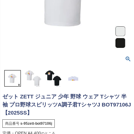
ゼット ZETT ジュニア 少年 野球 ウェア Tシャツ 半
袖 プロ野球スピリッツA調子君TシャツJ BOT97106J
【2025SS】
商品番号
s-95zett-bot97106j
定価・OPEN
¥
4,400
のところ