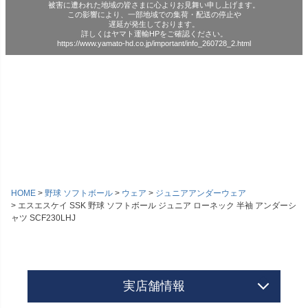
被害に遭われた地域の皆さまに心よりお見舞い申し上げます。
この影響により、一部地域での集荷・配送の停止や
遅延が発生しております。
詳しくはヤマト運輸HPをご確認ください。
https://www.yamato-hd.co.jp/important/info_260728_2.html
HOME
野球 ソフトボール
ウェア
ジュニアアンダーウェア
エスエスケイ SSK 野球 ソフトボール ジュニア ローネック 半袖 アンダーシ
ャツ SCF230LHJ
実店舗情報