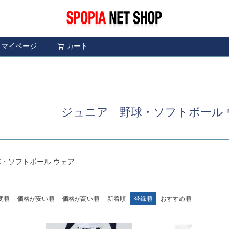
〜
予約商品
予約商
限定
再入荷
翌日発送
マイページ
カート
検索
並び順
し
S
M
22.5cm
23.0cm
新着順
レビュ
ブルー
イエロー
ジュニア 野球・ソフトボール 
検索
・ソフトボール ウェア
度順
価格が安い順
価格が高い順
新着順
登録順
おすすめ順