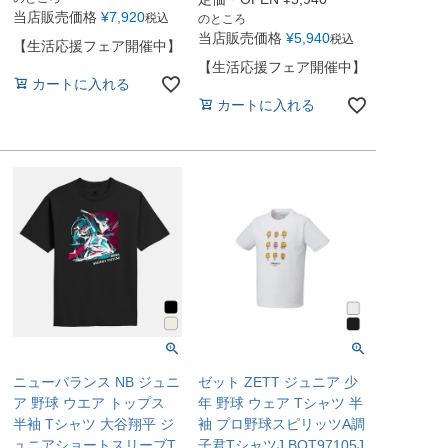
当店販売価格
¥
7,920
税込
のところ
当店販売価格
¥
5,940
税込
【生活応援フェア開催中】
【生活応援フェア開催中】
カートに入れる
カートに入れる
ニューバランス NB ジュニ
ゼット ZETT ジュニア 少
ア 野球 ウエア トップス
年 野球 ウェア Tシャツ 半
半袖 Tシャツ 大谷翔平 ジ
袖 プロ野球スピリッツA調
ュニアショートスリーブT
子君TシャツJ BOT97105J