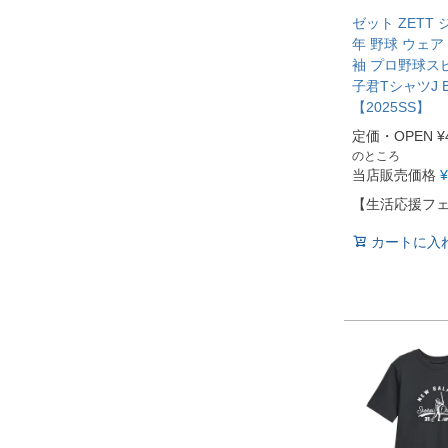
ゼット ZETT 
年 野球 ウェア
袖 プロ野球ス
子君TシャツJ B
【2025SS】
定価・OPEN
¥
のところ
当店販売価格
¥
【生活応援フ
カートに入