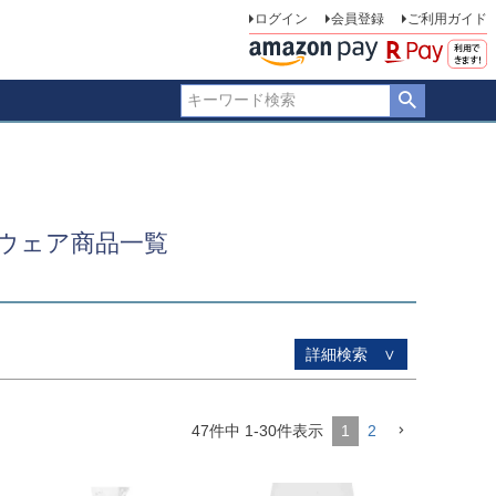
ログイン
会員登録
ご利用ガイド
品のみを表示
登録順
価格が安い順
価格が高い順
優先度順
ー順
キーワードヒット順
ウェア商品一覧
詳細検索 ∨
47
件中
1
-
30
件表示
1
2