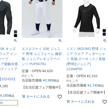
SK キッズ
エスエスケイ SSK ジュニ
ミズノ MIZUNO 野球 ジュ
ウェア イン
ア 野球 ユニフォーム 練習
ニア ウエア アンダーシャ
リーブ
着 ジュニアレギュラーパ
ツ 長袖 ローネック／長袖
ュニア接触冷感
ンツ PUP007RJ
(野球)[ジュニア]
袖フィットア
12JAAP50
定価・OPEN
¥
4,620
のところ
定価・OPEN
¥
2,310
 【2024SS】
当店販売価格
¥
3,989
税込
のところ
当店販売価格
¥
1,740
税込
4,180
【生活応援フェア開催中】
【生活応援フェア開催中】
4,180
税込
カートに入れる
カートに入れる
切れ