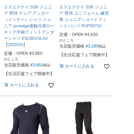
エスエスケイ SSK ジュニ
エスエスケイ SSK ジュニ
ア 野球 ウェア アンダー
ア 野球 ユニフォーム 練習
（インナー）シャツ ジュ
着 ジュニアショートフィ
ニア proedge接触冷感ロー
ットパンツ PUP007SJ
ネック半袖フィットアンダ
定価・OPEN
¥
4,620
ーシャツ ESCB023LHJ
のところ
【2025SS】
当店販売価格
¥
3,289
税込
定価・OPEN
¥
3,850
【生活応援フェア開催中】
のところ
当店販売価格
¥
3,850
税込
カートに入れる
【生活応援フェア開催中】
カートに入れる