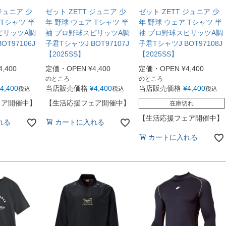
ジュニア 少
ゼット ZETT ジュニア 少
ゼット ZETT ジュニア 少
 Tシャツ 半
年 野球 ウェア Tシャツ 半
年 野球 ウェア Tシャツ 半
ピリッツA調
袖 プロ野球スピリッツA調
袖 プロ野球スピリッツA調
OT97106J
子君TシャツJ BOT97107J
子君TシャツJ BOT97108J
【2025SS】
【2025SS】
4,400
定価・OPEN
¥
4,400
定価・OPEN
¥
4,400
のところ
のところ
4,400
当店販売価格
¥
4,400
当店販売価格
¥
4,400
税込
税込
税込
ェア開催中】
【生活応援フェア開催中】
在庫切れ
【生活応援フェア開催中】
れる
カートに入れる
カートに入れる