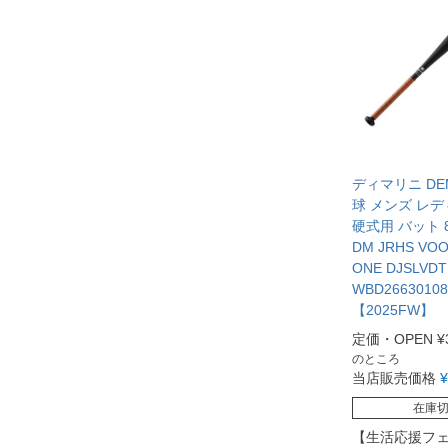
ディマリニ DEM
球 メンズ レデ
硬式用 バット 83
DM JRHS VO
ONE DJSLVDT
WBD26630108
【2025FW】
定価・OPEN
¥
のところ
当店販売価格
¥
在庫
【生活応援フ