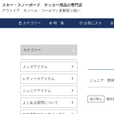
スキー・スノーボード サッカー用品の専門店
HOME
ジュニア 野球・ソフトボール ウェア商品一覧
アウトドア モンベル・コールマン多数取り扱い
商品タグ
セール
カテゴリー
特 集
お気に入り
サイズ
指定な
カラー
カテゴリー
レッド
ウィンタースポーツ
サッカー・フットサル
メンズアイテム
アウトドア
トレッキング
レディースアイテム
ジュニア 野球
バスケットボール
シューズ
ジュニアアイテム
ランニング用品
スポーツアパレル
並び替え
優先
よくある質問について
テニス
バレーボール