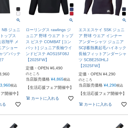
NB ジュニ
ローリングス rawlings ジ
エスエスケイ SSK ジュニ
 トップス
ュニア 野球 ウエア トップ
ア 野球 ウエア インナー
大谷翔平 メ
ス ピステ COMBAT [コン
アンダーシャツ ジュニア
ニアショー
バット] ジュニア長袖ウイ
SCβ蓄熱裏起毛ハイネック
ャツ”バッテ
ンドピステ AOS15F08J
長袖フィットアンダーシャ
27
【2025FW】
ツ SCBE250HLJ
【2025FW】
定価・OPEN
¥
6,490
3,960
のところ
定価・OPEN
¥
4,290
当店販売価格
¥
4,865
税込
のところ
3,960
当店販売価格
¥
4,290
税込
税込
【生活応援フェア開催中】
ェア開催中】
【生活応援フェア開催中】
カートに入れる
れる
カートに入れる