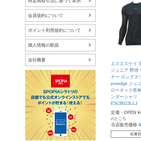
特定商取引法に基づく表示
フィットネス用品
スイミング用品
マリン
会員規約について
スケートボード
野球・ソフトボール
ポイント利用規約について
ゴルフ
卓球用品
個人情報の取扱
健康器具・サポーター
スポーツアクセサリー
会社概要
バッグ・サングラス
エスエスケイ S
ハンドボール用品
ジュニア 野球 
ナー ロングス
ラグビー用品
proedge ジ
グランドゴルフ
ローネック長
ンダーシャツ
ESCB023LLJ
定価・OPEN
¥
のところ
当店販売価格
¥
在庫