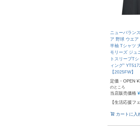
ニューバランス 
ア 野球 ウエア
半袖 Tシャツ 
モリーズ ジュ
トスリーブTシ
ィング” YT517
【2025FW】
定価・OPEN
¥
のところ
当店販売価格
¥
【生活応援フ
カートに入