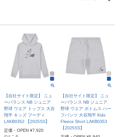
【自社サイト限定】 ニュ
【自社サイト限定】 ニュ
ーバランス NB ジュニア
ーバランス NB ジュニア
野球 ウエア トップス 大谷
野球 ウエア ボトムス ハー
翔平 キッズ フーディ
フパンツ 大谷翔平 Kids
LAKB0352 【2025SS】
Fleece Short LAKB0353
【2025SS】
定価・OPEN
¥
7,920
のところ
定価・OPEN
¥
5,940