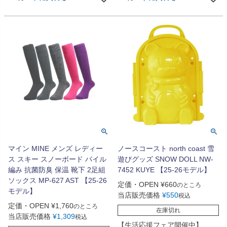
マイン MINE メンズ レディー
ノースコースト north coast 雪
ス スキー スノーボード パイル
遊びグッズ SNOW DOLL NW-
編み 抗菌防臭 保温 靴下 2足組
7452 KUYE 【25-26モデル】
ソックス MP-627 AST 【25-26
定価・OPEN
¥
660
のところ
モデル】
当店販売価格
¥
550
税込
定価・OPEN
¥
1,760
のところ
在庫切れ
当店販売価格
¥
1,309
税込
【生活応援フェア開催中】