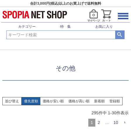
合計3,000円(税込)以上のお買上げで送料無料
HOME
ウィンタースポーツ
スノーアクセサリー
その他
カテゴリー
特 集
お気に入り
その他
並び替え
優先度順
価格が安い順
価格が高い順
新着順
登録順
295
件中
1
-
30
件表示
1
2
…
10