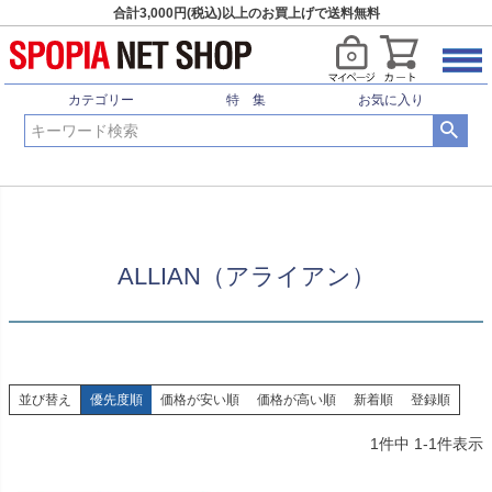
合計3,000円(税込)以上のお買上げで送料無料
HOME
ウィンタースポーツ
スノーボード
ブランド
ALLIAN（アライアン）
カテゴリー
特 集
お気に入り
ALLIAN（アライアン）
並び替え
優先度順
価格が安い順
価格が高い順
新着順
登録順
1
件中
1
-
1
件表示