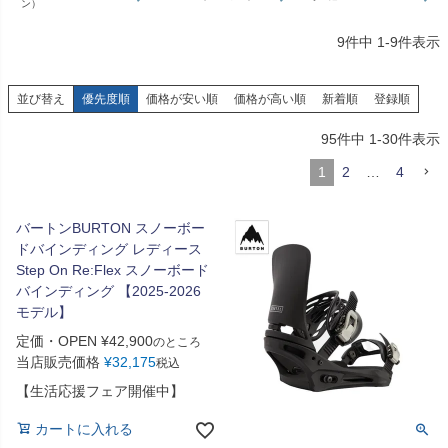
ン）
9
件中
1
-
9
件表示
並び替え
優先度順
価格が安い順
価格が高い順
新着順
登録順
95
件中
1
-
30
件表示
1
2
…
4
バートンBURTON スノーボー
ドバインディング レディース
Step On Re:Flex スノーボード
バインディング 【2025-2026
モデル】
定価・OPEN
¥
42,900
のところ
当店販売価格
¥
32,175
税込
【生活応援フェア開催中】
カートに入れる