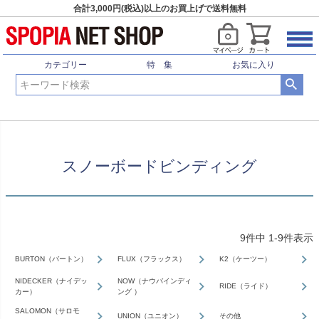
合計3,000円(税込)以上のお買上げで送料無料
HOME
ウィンタースポーツ
スノーボード
スノーボードビンディング
カテゴリー
特 集
お気に入り
スノーボードビンディング
9
件中
1
-
9
件表示
BURTON（バートン）
FLUX（フラックス）
K2（ケーツー）
NIDECKER（ナイデッ
NOW（ナウバインディ
RIDE（ライド）
カー）
ング ）
SALOMON（サロモ
UNION（ユニオン）
その他