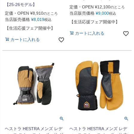
【25-26モデル】
定価・OPEN
¥
12,100
のところ
定価・OPEN
¥
8,910
当店販売価格
¥
9,000
のところ
税込
当店販売価格
¥
8,019
税込
【生活応援フェア開催中】
【生活応援フェア開催中】
カートに入れる
カートに入れる
ヘストラ HESTRA メンズ レデ
ヘストラ HESTRA メンズ レデ