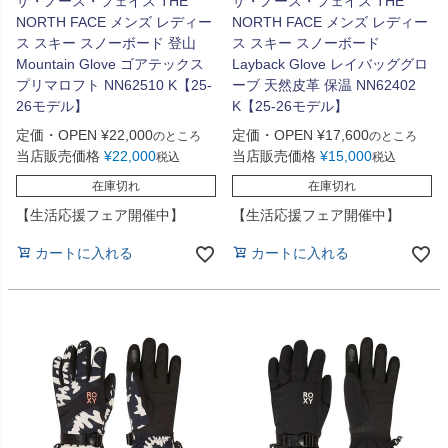
ザ・ノース・フェイス THE
ザ・ノース・フェイス THE
NORTH FACE メンズ レディー
NORTH FACE メンズ レディー
ス スキー スノーボード 登山
ス スキー スノーボード
Mountain Glove ゴアテックス
Layback Glove レイバッググロ
プリマロフト NN62510 K【25-
ーブ 天然皮革 保温 NN62402
26モデル】
K【25-26モデル】
定価・OPEN
¥
22,000
定価・OPEN
¥
17,600
のところ
のところ
当店販売価格
¥
22,000
当店販売価格
¥
15,000
税込
税込
在庫切れ
在庫切れ
【生活応援フェア開催中】
【生活応援フェア開催中】
カートに入れる
カートに入れる