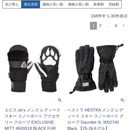
並び替え
優先度順
価格が安い順
価格が高い順
新着順
登録順
168
件中
1
-
30
件表示
1
2
…
6
エビス eb's メンズ レディース
ヘストラ HESTRA メンズ レデ
スキー スノーボード アクセサ
ィース スキー スノーボード グ
リー グローブ EXCLUSIVE
ローブ Gauntlet Sr 3002740
MITT 4500018 BLACK FUR
Black 【25-26モデル】