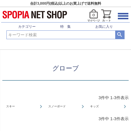
合計3,000円(税込)以上のお買上げで送料無料
HOME
ウィンタースポーツ
スノーアクセサリー
グローブ
カテゴリー
特 集
お気に入り
グローブ
3
件中
1
-
3
件表示
スキー
スノーボード
キッズ
3
件中
1
-
3
件表示