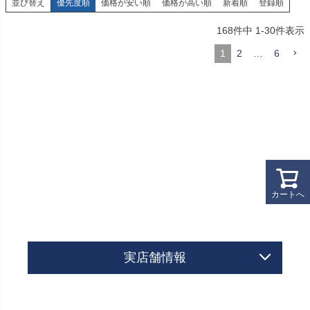
並び替え
優先度順
価格が安い順
価格が高い順
新着順
登録順
168
件中
1
-
30
件表示
1
2
…
6
カートへ
実店舗情報