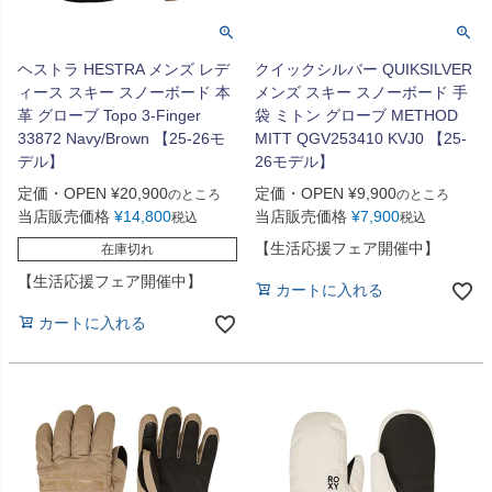
ヘストラ HESTRA メンズ レデ
クイックシルバー QUIKSILVER
ィース スキー スノーボード 本
メンズ スキー スノーボード 手
革 グローブ Topo 3-Finger
袋 ミトン グローブ METHOD
33872 Navy/Brown 【25-26モ
MITT QGV253410 KVJ0 【25-
デル】
26モデル】
定価・OPEN
¥
20,900
定価・OPEN
¥
9,900
のところ
のところ
当店販売価格
¥
14,800
当店販売価格
¥
7,900
税込
税込
【生活応援フェア開催中】
在庫切れ
【生活応援フェア開催中】
カートに入れる
カートに入れる