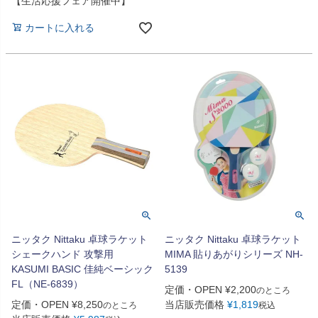
【生活応援フェア開催中】
カートに入れる
ニッタク Nittaku 卓球ラケット
ニッタク Nittaku 卓球ラケット
シェークハンド 攻撃用
MIMA 貼りあがりシリーズ NH-
KASUMI BASIC 佳純ベーシック
5139
FL（NE-6839）
定価・OPEN
¥
2,200
のところ
定価・OPEN
¥
8,250
当店販売価格
¥
1,819
のところ
税込