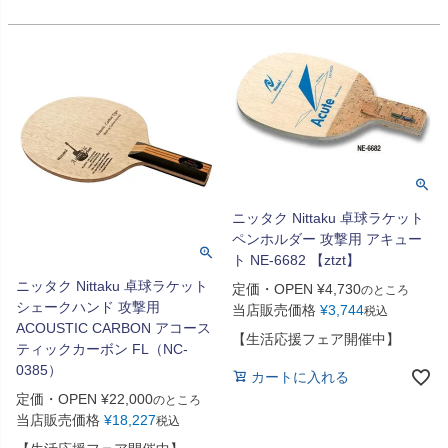
ニッタク Nittaku 卓球ラケット
ペンホルダー 攻撃用 アキュー
ト NE-6682 【ztzt】
ニッタク Nittaku 卓球ラケット
定価・OPEN
¥
4,730
のところ
シェークハンド 攻撃用
当店販売価格
¥
3,744
税込
ACOUSTIC CARBON アコース
【生活応援フェア開催中】
ティックカーボン FL（NC-
0385）
カートに入れる
定価・OPEN
¥
22,000
のところ
当店販売価格
¥
18,227
税込