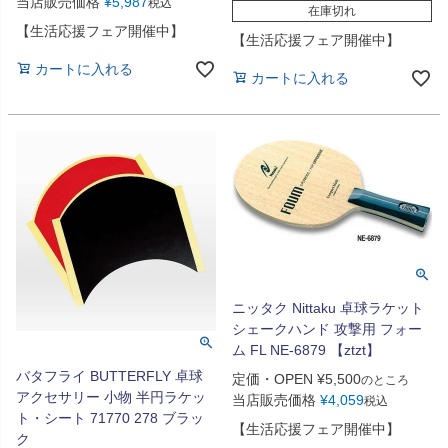
当店販売価格
¥
5,987
税込
在庫切れ
【生活応援フェア開催中】
【生活応援フェア開催中】
カートに入れる
カートに入れる
ニッタク Nittaku 卓球ラケット
シェークハンド 攻撃用 フォー
ム FL NE-6879 【ztzt】
バタフライ BUTTERFLY 卓球
定価・OPEN
¥
5,500
のところ
アクセサリー 小物 半円ラケッ
当店販売価格
¥
4,059
税込
ト・シート 71770 278 ブラッ
【生活応援フェア開催中】
ク