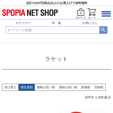
合計3,000円(税込)以上のお買上げで送料無料
HOME
卓球用品
ラケット
カテゴリー
特 集
お気に入り
ラケット
並び替え
優先度順
価格が安い順
価格が高い順
新着順
登録順
8
件中
1
-
8
件表示