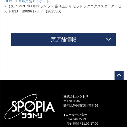
HOME
卓球用品
ラケット
ミズノ MIZUNO 卓球 ラケット 張り上がり セット テクニクススターターセ
ット 83JTTB9096 レッド 【2025SS】
実店舗情報
ペー
ジト
ップ
株式会社シラトリ
へ
〒420-0836
静岡県静岡市葵区東町66
●コールセンター
054-646-2779
受付時間 / 11:00-17:00