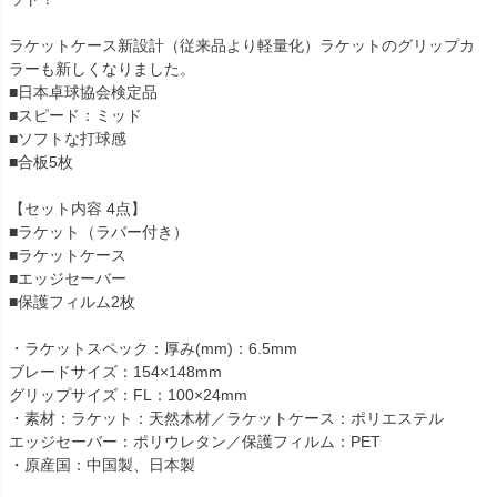
ラケットケース新設計（従来品より軽量化）ラケットのグリップカ
ラーも新しくなりました。
■日本卓球協会検定品
■スピード：ミッド
■ソフトな打球感
■合板5枚
【セット内容 4点】
■ラケット（ラバー付き）
■ラケットケース
■エッジセーバー
■保護フィルム2枚
・ラケットスペック：厚み(mm)：6.5mm
ブレードサイズ：154×148mm
グリップサイズ：FL：100×24mm
・素材：ラケット：天然木材／ラケットケース：ポリエステル
エッジセーバー：ポリウレタン／保護フィルム：PET
・原産国：中国製、日本製