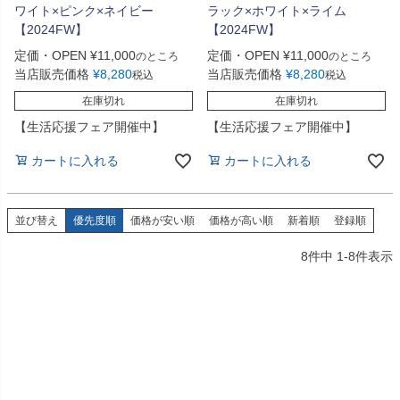
ワイト×ピンク×ネイビー
ラック×ホワイト×ライム
【2024FW】
【2024FW】
定価・OPEN
¥
11,000
定価・OPEN
¥
11,000
のところ
のところ
当店販売価格
¥
8,280
当店販売価格
¥
8,280
税込
税込
在庫切れ
在庫切れ
【生活応援フェア開催中】
【生活応援フェア開催中】
カートに入れる
カートに入れる
並び替え
優先度順
価格が安い順
価格が高い順
新着順
登録順
8
件中
1
-
8
件表示