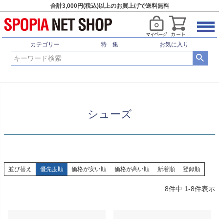
合計3,000円(税込)以上のお買上げで送料無料
HOME
卓球用品
シューズ
カテゴリー
特 集
お気に入り
シューズ
並び替え
優先度順
価格が安い順
価格が高い順
新着順
登録順
8
件中
1
-
8
件表示