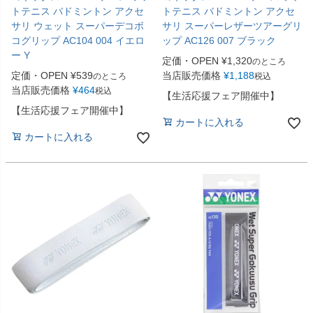
トテニス バドミントン アクセ
トテニス バドミントン アクセ
サリ ウェット スーパーデコボ
サリ スーパーレザーツアーグリ
コグリップ AC104 004 イエロ
ップ AC126 007 ブラック
ー Y
定価・OPEN
¥
1,320
のところ
定価・OPEN
¥
539
当店販売価格
¥
1,188
のところ
税込
当店販売価格
¥
464
税込
【生活応援フェア開催中】
【生活応援フェア開催中】
カートに入れる
カートに入れる