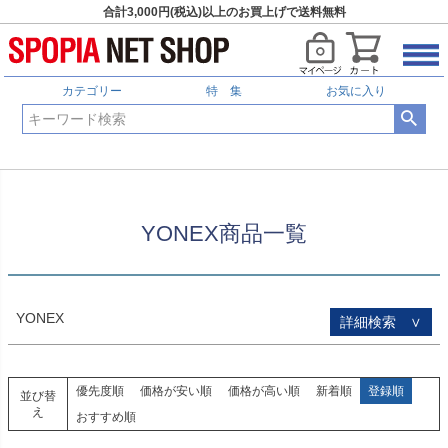
合計3,000円(税込)以上のお買上げで送料無料
HOME
YONEX商品一覧
予約商品
予約商品のみを表示
カテゴリー
特 集
お気に入り
並び順
新着順
登録順
価格が安い順
価格が高い順
優先度順
レビュー順
YONEX商品一覧
キーワードヒット順
検索
YONEX
詳細検索 ∨
優先度順
価格が安い順
価格が高い順
新着順
登録順
並び替
え
おすすめ順