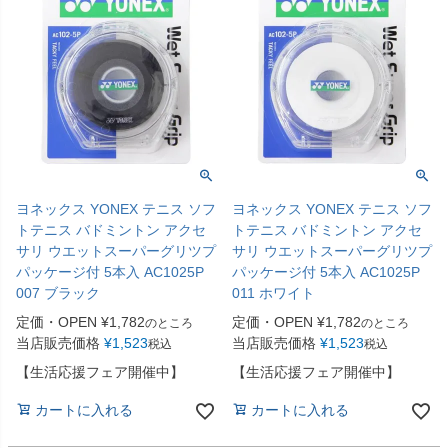
ヨネックス YONEX テニス ソフ
ヨネックス YONEX テニス ソフ
トテニス バドミントン アクセ
トテニス バドミントン アクセ
サリ ウエットスーパーグリツプ
サリ ウエットスーパーグリツプ
パッケージ付 5本入 AC1025P
パッケージ付 5本入 AC1025P
007 ブラック
011 ホワイト
定価・OPEN
¥
1,782
定価・OPEN
¥
1,782
のところ
のところ
当店販売価格
¥
1,523
当店販売価格
¥
1,523
税込
税込
【生活応援フェア開催中】
【生活応援フェア開催中】
カートに入れる
カートに入れる