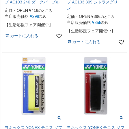
プ AC103 240 ダークパープル
プ AC103 309 シトラスグリー
ン
定価・OPEN
¥
418
のところ
当店販売価格
¥
298
定価・OPEN
¥
396
税込
のところ
当店販売価格
¥
355
税込
【生活応援フェア開催中】
【生活応援フェア開催中】
カートに入れる
カートに入れる
ヨネックス YONEX テニス ソフ
ヨネックス YONEX テニス ソフ