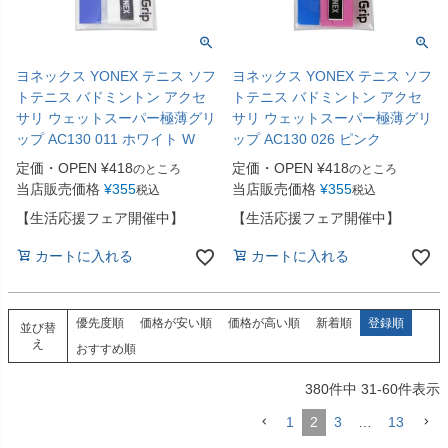
ヨネックス YONEX テニス ソフ
ヨネックス YONEX テニス ソフ
トテニス バドミントン アクセ
トテニス バドミントン アクセ
サリ ウェットスーパー極薄グリ
サリ ウェットスーパー極薄グリ
ップ AC130 011 ホワイト W
ップ AC130 026 ピンク
定価・OPEN
¥
418
定価・OPEN
¥
418
のところ
のところ
当店販売価格
¥
355
当店販売価格
¥
355
税込
税込
【生活応援フェア開催中】
【生活応援フェア開催中】
カートに入れる
カートに入れる
優先度順
価格が安い順
価格が高い順
新着順
登録順
並び替
え
おすすめ順
380
件中
31
-
60
件表示
1
2
3
…
13