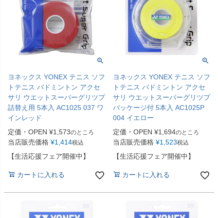
ヨネックス YONEX テニス ソフ
ヨネックス YONEX テニス ソフ
トテニス バドミントン アクセ
トテニス バドミントン アクセ
サリ ウエットスーパーグリツプ
サリ ウエットスーパーグリツプ
詰替え用 5本入 AC1025 037 ワ
パッケージ付 5本入 AC1025P
インレッド
004 イエロー
定価・OPEN
¥
1,573
定価・OPEN
¥
1,694
のところ
のところ
当店販売価格
¥
1,414
当店販売価格
¥
1,523
税込
税込
【生活応援フェア開催中】
【生活応援フェア開催中】
カートに入れる
カートに入れる