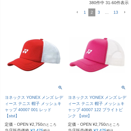
380
件中
31
-
60
件表示
1
2
3
…
13
ヨネックス YONEX メンズ レデ
ヨネックス YONEX メンズ レデ
ィース テニス 帽子 メッシュキ
ィース テニス 帽子 メッシュキ
ャップ 40007 001 レッド
ャップ 40007 122 ブライトピ
【stst】
ンク 【stst】
定価・OPEN
¥
2,750
定価・OPEN
¥
2,750
のところ
のところ
当店販売価格
¥
2,475
当店販売価格
¥
2,475
税込
税込