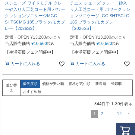
スシューズ ワイドモデル クレ
テニス シューズ クレー・砂入
ー砂入り人工芝コート用 パワー
り人工芝コート用 パワークッシ
クッションソニケージMGC
ョンソニケージLGC SHTSCLG
SHTSCMG 185ブラック/モカグ
185 ブラック/モカグレー
レー【2026SS】
【2026SS】
定価・OPEN
¥
13,200
定価・OPEN
¥
13,200
のところ
のところ
当店販売価格
¥
10,560
当店販売価格
¥
10,560
税込
税込
【生活応援フェア開催中】
【生活応援フェア開催中】
カートに入れる
カートに入れる
優先度順
価格が安い順
価格が高い順
新着順
登録順
並び替
え
おすすめ順
344
件中
1
-
30
件表示
1
2
…
12