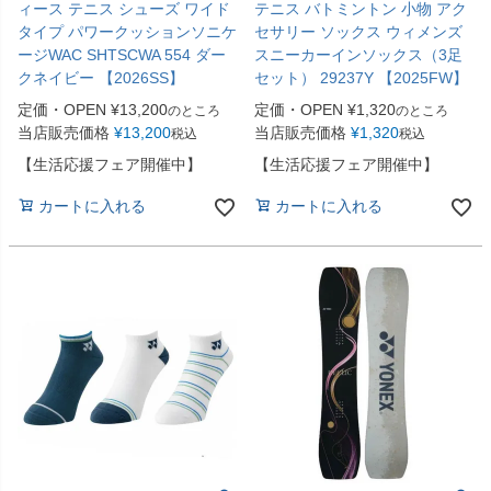
ィース テニス シューズ ワイド
テニス バトミントン 小物 アク
タイプ パワークッションソニケ
セサリー ソックス ウィメンズ
ージWAC SHTSCWA 554 ダー
スニーカーインソックス（3足
クネイビー 【2026SS】
セット） 29237Y 【2025FW】
定価・OPEN
¥
13,200
定価・OPEN
¥
1,320
のところ
のところ
当店販売価格
¥
13,200
当店販売価格
¥
1,320
税込
税込
【生活応援フェア開催中】
【生活応援フェア開催中】
カートに入れる
カートに入れる