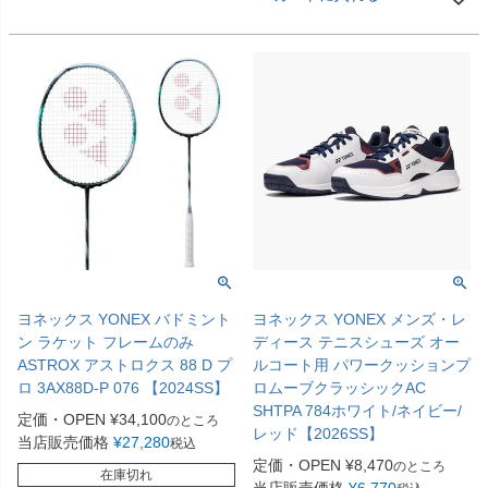
ヨネックス YONEX バドミント
ヨネックス YONEX メンズ・レ
ン ラケット フレームのみ
ディース テニスシューズ オー
ASTROX アストロクス 88 D プ
ルコート用 パワークッションプ
ロ 3AX88D-P 076 【2024SS】
ロムーブクラッシックAC
SHTPA 784ホワイト/ネイビー/
定価・OPEN
¥
34,100
のところ
レッド【2026SS】
当店販売価格
¥
27,280
税込
定価・OPEN
¥
8,470
のところ
在庫切れ