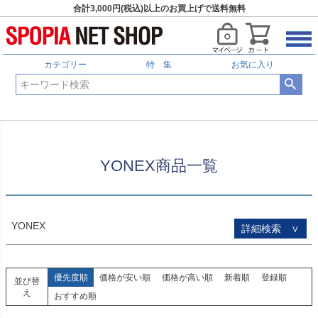
合計3,000円(税込)以上のお買上げで送料無料
HOME
YONEX商品一覧
予約商品
予約商品のみを表示
カテゴリー
特 集
お気に入り
並び順
新着順
登録順
価格が安い順
価格が高い順
優先度順
レビュー順
YONEX商品一覧
キーワードヒット順
検索
YONEX
詳細検索 ∨
優先度順
価格が安い順
価格が高い順
新着順
登録順
並び替
え
おすすめ順