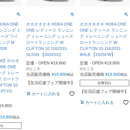
KA ONE
ホカオネオネ HOKA ONE
ホカオネオネ HOKA ONE
ランニング ト
ONE レディース ランニン
ONE レディース ランニン
ーズ ワイ
グ トレーニング シューズ
グ トレーニング シューズ
ニング M
ロードランニング W
ロードランニング W
WIDE
CLIFTON 10 1162031-
CLIFTON 10 1162031-
SLSSN 【2026SS】
BHLB 【2025FW】
5FW】ホカオ
定価・OPEN
¥
19,800
定価・OPEN
¥
19,800
NE ONE
のところ
のところ
ング トレー
当店販売価格
¥
19,800
当店販売価格
¥
19,800
税込
税込
ズ ロードラ
【生活応援フェア開催中】
在庫切れ
FTON 10
2-PTYG
【生活応援フェア開催中】
カートに入れる
カートに入れる
19,800
19,800
税込
切れ