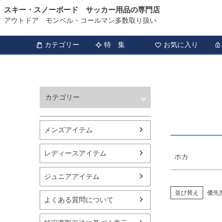
スキー・スノーボード サッカー用品の専門店
HOME
ホカ商品一覧
アウトドア モンベル・コールマン多数取り扱い
商品タグ
セール
カテゴリー
特 集
お気に入り
サイズ
指定な
カラー
カテゴリー
レッド
ウィンタースポーツ
サッカー・フットサル
メンズアイテム
アウトドア
トレッキング
レディースアイテム
ホカ
バスケットボール
シューズ
ジュニアアイテム
ランニング用品
スポーツアパレル
並び替え
優先
よくある質問について
テニス
バレーボール