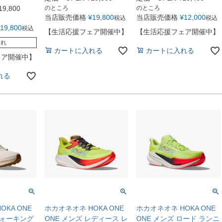
19,800
のところ
のところ
当店販売価格
¥
19,800
当店販売価格
¥
12,000
税込
税込
19,800
税込
【生活応援フェア開催中】
【生活応援フェア開催中】
切れ
カートに入れる
カートに入れる
ェア開催中】
れる
KA ONE
ホカオネオネ HOKA ONE
ホカオネオネ HOKA ONE
ウォーキング
ONE メンズ レディース レ
ONE メンズ ロード ランニ