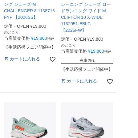
ング シューズ M
レーニング シューズ ロー
CHALLENGER 8 1168716
ドランニング ワイド M
FYP 【2026SS】
CLIFTON 10 X-WIDE
1162051-BBLC
定価・OPEN
¥
19,800
【2025FW】
のところ
当店販売価格
¥
19,800
税込
定価・OPEN
¥
19,800
のところ
【生活応援フェア開催中】
当店販売価格
¥
19,800
税込
カートに入れる
在庫切れ
【生活応援フェア開催中】
カートに入れる