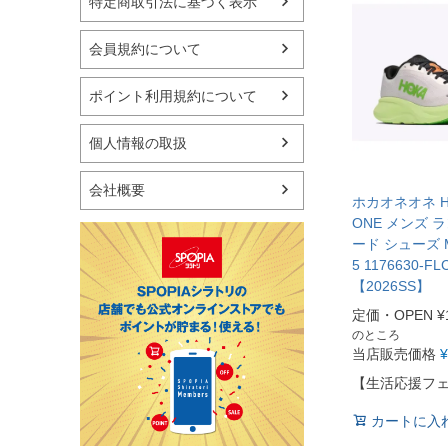
特定商取引法に基づく表示
フィットネス用品
スイミング用品
マリン
会員規約について
スケートボード
野球・ソフトボール
ポイント利用規約について
ゴルフ
卓球用品
個人情報の取扱
健康器具・サポーター
スポーツアクセサリー
会社概要
バッグ・サングラス
ホカオネオネ HO
ハンドボール用品
ONE メンズ 
ード シューズ M
ラグビー用品
5 1176630-FL
グランドゴルフ
【2026SS】
定価・OPEN
¥
のところ
当店販売価格
¥
【生活応援フ
カートに入