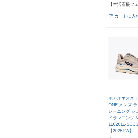
【生活応援フ
カートに入
ホカオネオネ HO
ONE メンズ 
レーニング シ
ドランニング M 
1162011-SCC
【2025FW】