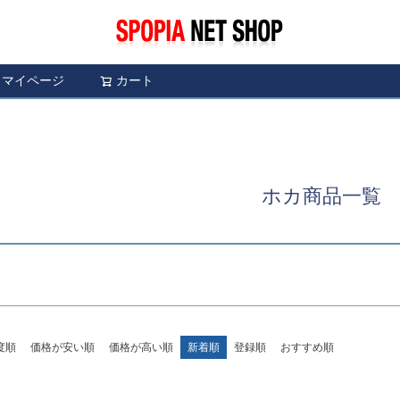
〜
予約商品
予約商
限定
再入荷
翌日発送
マイページ
カート
検索
並び順
し
S
M
22.5cm
23.0cm
新着順
レビュ
ブルー
イエロー
ホカ商品一覧
検索
度順
価格が安い順
価格が高い順
新着順
登録順
おすすめ順