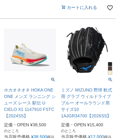
カートに入れる
ホカオネオネ HOKA ONE
ミズノ MIZUNO 野球 軟式
ONE メンズ ランニング シ
用 グラブ ウィルドライブ
ューズ レース 駅伝 U
ブルー オールラウンド用
CIELO X1 1147910 FSTC
サイズ10
【2024SS】
1AJGR34700【2026SS】
定価・OPEN
¥
38,500
定価・OPEN
¥
15,400
のところ
のところ
当店販売価格
¥
38,500
当店販売価格
¥
12,000
税込
税込