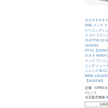
ホカオネオネ HO
ONE メンズ 
レーニングシュ
ド ロードラン
CLIFTON 10 
1162032-
PTYG【202
ネオネ HOKA O
メンズ ランニ
ニング シュー
ンニング M CLI
WIDE 116203
【2025FW】
定価・OPEN
¥
のところ
当店販売価格
¥
在庫