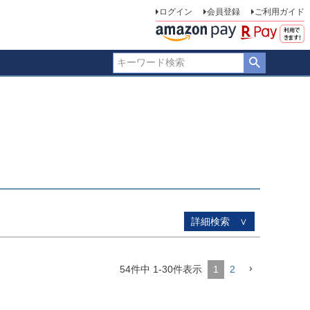
ログイン
会員登録
ご利用ガイド
品のみを表示
登録順
価格が安い順
価格が高い順
優先度順
ー順
キーワードヒット順
詳細検索 ∨
54
件中
1
-
30
件表示
1
2