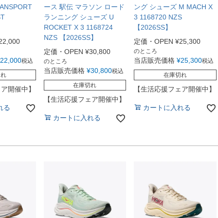
ANSPORT
ース 駅伝 マラソン ロード
ング シューズ M MACH X
ST
ランニング シューズ U
3 1168720 NZS
ROCKET X 3 1168724
【2026SS】
NZS 【2026SS】
22,000
定価・OPEN
¥
25,300
定価・OPEN
¥
30,800
のところ
22,000
当店販売価格
¥
25,300
税込
税込
のところ
当店販売価格
¥
30,800
税込
切れ
在庫切れ
在庫切れ
ェア開催中】
【生活応援フェア開催中】
【生活応援フェア開催中】
れる
カートに入れる
カートに入れる