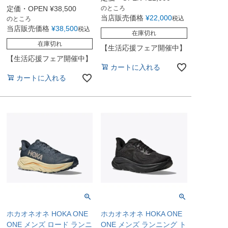
定価・OPEN
¥
38,500
のところ
当店販売価格
¥
22,000
税込
のところ
当店販売価格
¥
38,500
税込
在庫切れ
在庫切れ
【生活応援フェア開催中】
【生活応援フェア開催中】
カートに入れる
カートに入れる
ホカオネオネ HOKA ONE
ホカオネオネ HOKA ONE
ONE メンズ ロード ランニ
ONE メンズ ランニング ト