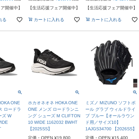
ェア開催中】
【生活応援フェア開催中】
【生活応援フェア開催中】
れる
カートに入れる
カートに入れる
KA ONE
ホカオネオネ HOKA ONE
ミズノ MIZUNO ソフトボ
ス ロードラ
ONE メンズ ロードランニ
ール グラブ ウィルドライ
ーズ W
ング シューズ M CLIFTON
ブ ブルー【オールラウン
WIDE
10 WIDE 1162032 BWHT
ド用／サイズ10】
T
【2025SS】
1AJGS34700 【2026SS】
定価・OPEN
¥
19,800
定価・OPEN
¥
15,400