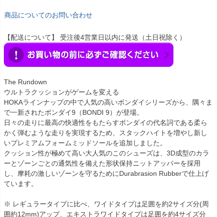
商品についてのお問い合わせ
【配送について】 受注後4営業日以内に発送（土日祝除く）
The Rundown
ウルトラクッションがゲームを変える
HOKAラインナップの中で人気の高いボンダイシリーズから、隅々ま
で一新されたボンダイ9（BONDI 9）が登場。
日々の走りに最高の快適性をもたらすボンダイの代名詞である柔ら
かく弾むような走りを実現するため、スタックハイトを増やし新し
いプレミアムフォームミッドソールを追加しました。
クッション性が極めて高い大人気のこのシューズは、3D成型のカラ
ーとゾーンごとの通気性を備えた形状保持ニットアッパーを採用
し、摩耗の激しいゾーンを守るためにDurabrasion Rubberで仕上げ
ています。
※ レギュラータイプに比べ、ワイドタイプは足囲を約2サイズ分(周
囲約12mm)アップ、エキストラワイドタイプは足囲を約4サイズ分