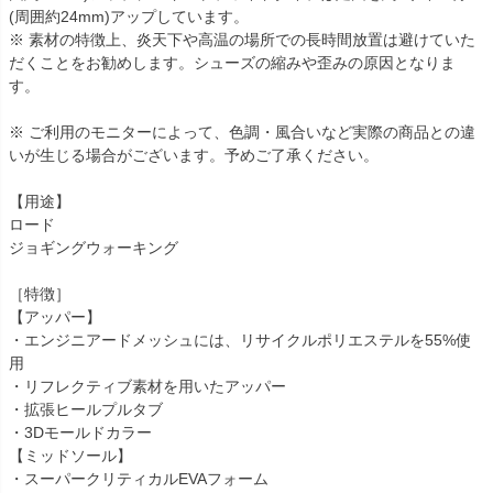
(周囲約24mm)アップしています。
※ 素材の特徴上、炎天下や高温の場所での長時間放置は避けていた
だくことをお勧めします。シューズの縮みや歪みの原因となりま
す。
※ ご利用のモニターによって、色調・風合いなど実際の商品との違
いが生じる場合がございます。予めご了承ください。
【用途】
ロード
ジョギングウォーキング
［特徴］
【アッパー】
・エンジニアードメッシュには、リサイクルポリエステルを55%使
用
・リフレクティブ素材を用いたアッパー
・拡張ヒールプルタブ
・3Dモールドカラー
【ミッドソール】
・スーパークリティカルEVAフォーム