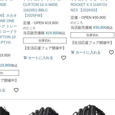
WIDE
CLIFTON 10 X-WIDE
ROCKET X 3 1168724
1162051-BBLC
NZS 【2026SS】
5FW】ホカオ
【2025FW】
定価・OPEN
¥
30,800
NE ONE
定価・OPEN
¥
19,800
のところ
ング トレー
当店販売価格
¥
30,800
税込
のところ
ズ ロードラ
当店販売価格
¥
19,800
税込
在庫切れ
FTON 10
在庫切れ
2-PTYG
【生活応援フェア開催中】
【生活応援フェア開催中】
カートに入れる
19,800
カートに入れる
19,800
税込
切れ
ェア開催中】
れる