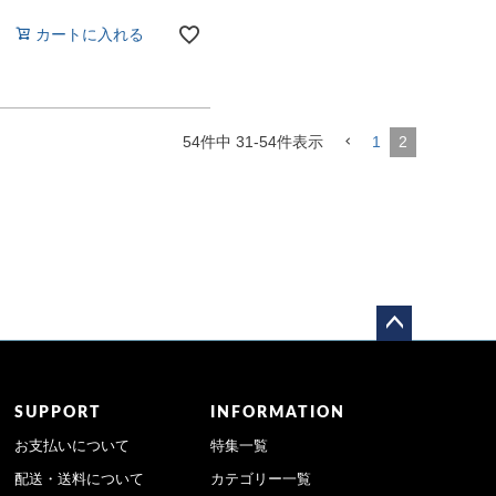
カートに入れる
54
件中
31
-
54
件表示
1
2
ペー
ジト
ップ
SUPPORT
INFORMATION
へ
お支払いについて
特集一覧
配送・送料について
カテゴリー一覧