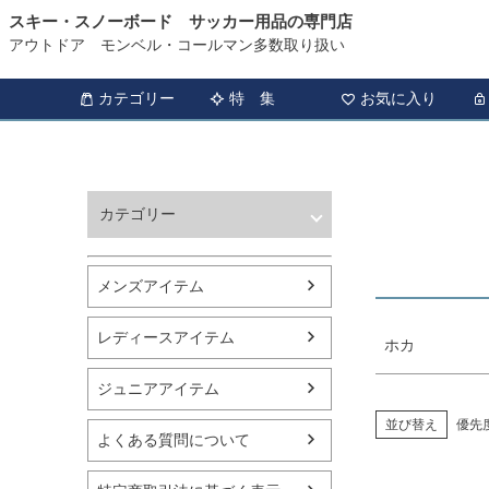
スキー・スノーボード サッカー用品の専門店
HOME
ホカ商品一覧
アウトドア モンベル・コールマン多数取り扱い
商品タグ
セール
カテゴリー
特 集
お気に入り
サイズ
指定な
カラー
カテゴリー
レッド
ウィンタースポーツ
サッカー・フットサル
メンズアイテム
アウトドア
トレッキング
レディースアイテム
ホカ
バスケットボール
シューズ
ジュニアアイテム
ランニング用品
スポーツアパレル
並び替え
優先
よくある質問について
テニス
バレーボール