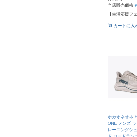
当店販売価格
¥
【生活応援フ
カートに入
ホカオネオネ HO
ONE メンズ 
レーニングシュ
ド ロードラン