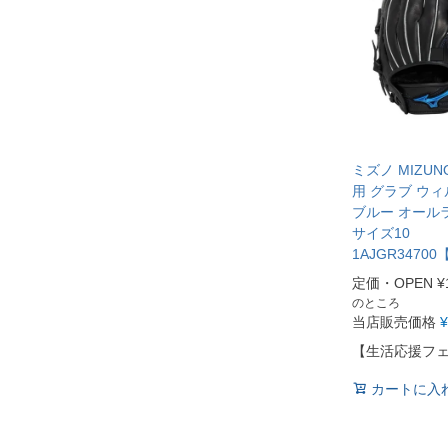
ミズノ MIZUN
用 グラブ ウ
ブルー オール
サイズ10
1AJGR34700
定価・OPEN
¥
のところ
当店販売価格
¥
【生活応援フ
カートに入