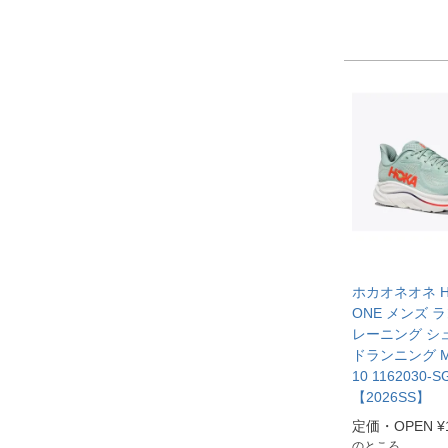
ホカオネオネ HO
ONE メンズ 
レーニング シ
ドランニング M 
10 1162030-S
【2026SS】
定価・OPEN
¥
のところ