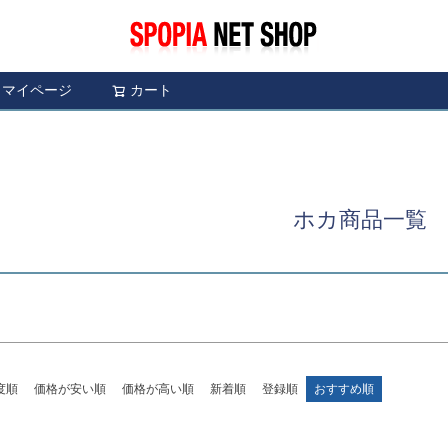
〜
予約商品
予約商
限定
再入荷
翌日発送
マイページ
カート
検索
並び順
し
S
M
22.5cm
23.0cm
新着順
レビュ
ブルー
イエロー
ホカ商品一覧
検索
度順
価格が安い順
価格が高い順
新着順
登録順
おすすめ順