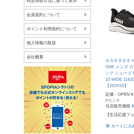
特定商取引法に基づく表示
フィットネス用品
スイミング用品
マリン
会員規約について
スケートボード
野球・ソフトボール
ポイント利用規約について
ゴルフ
卓球用品
個人情報の取扱
健康器具・サポーター
スポーツアクセサリー
会社概要
バッグ・サングラス
ホカオネオネ HO
ハンドボール用品
ONE メンズ 
ング シューズ M
ラグビー用品
10 WIDE 1162
グランドゴルフ
【2025SS】
定価・OPEN
¥
のところ
当店販売価格
¥
【生活応援フ
カートに入