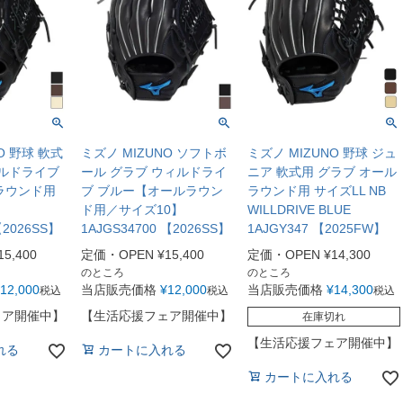
O 野球 軟式
ミズノ MIZUNO ソフトボ
ミズノ MIZUNO 野球 ジュ
ィルドライブ
ール グラブ ウィルドライ
ニア 軟式用 グラブ オール
ラウンド用
ブ ブルー【オールラウン
ラウンド用 サイズLL NB
ド用／サイズ10】
WILLDRIVE BLUE
【2026SS】
1AJGS34700 【2026SS】
1AJGY347 【2025FW】
15,400
定価・OPEN
¥
15,400
定価・OPEN
¥
14,300
のところ
のところ
12,000
当店販売価格
¥
12,000
当店販売価格
¥
14,300
税込
税込
税込
ェア開催中】
【生活応援フェア開催中】
在庫切れ
【生活応援フェア開催中】
れる
カートに入れる
カートに入れる