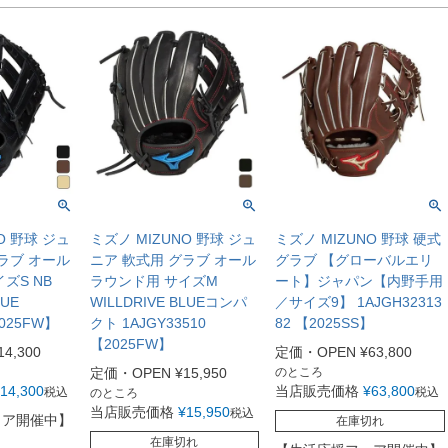
O 野球 ジュ
ミズノ MIZUNO 野球 ジュ
ミズノ MIZUNO 野球 硬式
ラブ オール
ニア 軟式用 グラブ オール
グラブ 【グローバルエリ
ズS NB
ラウンド用 サイズM
ート】ジャパン【内野手用
LUE
WILLDRIVE BLUEコンパ
／サイズ9】 1AJGH32313
2025FW】
クト 1AJGY33510
82 【2025SS】
【2025FW】
14,300
定価・OPEN
¥
63,800
定価・OPEN
¥
15,950
のところ
14,300
当店販売価格
¥
63,800
税込
税込
のところ
当店販売価格
¥
15,950
税込
ェア開催中】
在庫切れ
在庫切れ