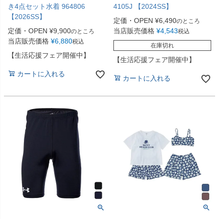
き4点セット水着 964806
4105J 【2024SS】
【2026SS】
定価・OPEN
¥
6,490
のところ
定価・OPEN
¥
9,900
当店販売価格
¥
4,543
のところ
税込
当店販売価格
¥
6,880
税込
在庫切れ
【生活応援フェア開催中】
【生活応援フェア開催中】
カートに入れる
カートに入れる