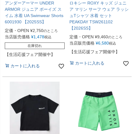
アンダーアーマー UNDER
ロキシー ROXY キッズ ジュニ
ARMOR ジュニア ボーイズ ス
ア マリン サーフ ウェア ラッシ
イム 水着 UA Swimwear Shorts
ュTシャツ 水着 セット
6001930 【2025SS】
PEAKDAY TSW261102
【2026SS】
定価・OPEN
¥
2,750
のところ
当店販売価格
¥
1,478
定価・OPEN
¥
9,460
税込
のところ
当店販売価格
¥
6,580
税込
在庫切れ
【生活応援フェア開催中】
【生活応援フェア開催中】
カートに入れる
カートに入れる