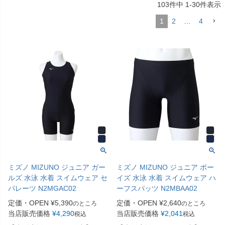
103
件中
1
-
30
件表示
1
2
…
4
ミズノ MIZUNO ジュニア ガー
ミズノ MIZUNO ジュニア ボー
ルズ 水泳 水着 スイムウェア セ
イズ 水泳 水着 スイムウェア ハ
パレーツ N2MGAC02
ーフスパッツ N2MBAA02
定価・OPEN
¥
5,390
定価・OPEN
¥
2,640
のところ
のところ
当店販売価格
¥
4,290
当店販売価格
¥
2,041
税込
税込