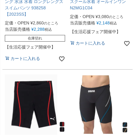
ング 水泳 水着 ロングレングス
スクール水着 オールインワン
スイムパンツ 938258
N2MG1C04
【2023SS】
定価・OPEN
¥
3,080
のところ
定価・OPEN
¥
2,860
当店販売価格
¥
2,148
のところ
税込
当店販売価格
¥
2,288
税込
【生活応援フェア開催中】
在庫切れ
カートに入れる
【生活応援フェア開催中】
カートに入れる