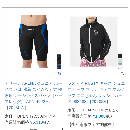
アリーナ ARENA ジュニア ボー
ラスティ RUSTY キッズ ジュニ
イズ 水泳 水着 スイムウェア 競
ア サーフ マリン ウェア フルジ
泳用 レーシングスパッツ（ハー
ップ ニコちゃん ラッシュガー
フレッグ） ARN-4022MJ
ド 963463 【2026SS】
【2025FW】
定価・OPEN
¥
2,970
のところ
定価・OPEN
¥
7,590
当店販売価格
¥
1,980
のところ
税込
当店販売価格
¥
5,313
税込
【生活応援フェア開催中】