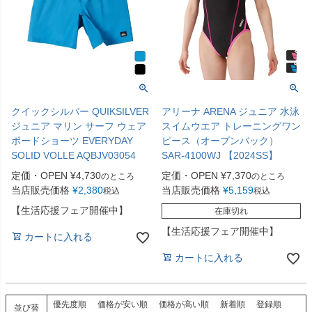
クイックシルバー QUIKSILVER
アリーナ ARENA ジュニア 水泳
ジュニア マリン サーフ ウェア
スイムウエア トレーニングワン
ボードショーツ EVERYDAY
ピース（オープンバック）
SOLID VOLLE AQBJV03054
SAR-4100WJ 【2024SS】
定価・OPEN
¥
4,730
定価・OPEN
¥
7,370
のところ
のところ
当店販売価格
¥
2,380
当店販売価格
¥
5,159
税込
税込
【生活応援フェア開催中】
在庫切れ
【生活応援フェア開催中】
カートに入れる
カートに入れる
優先度順
価格が安い順
価格が高い順
新着順
登録順
並び替