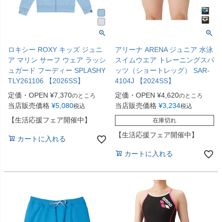
ロキシー ROXY キッズ ジュニ
アリーナ ARENA ジュニア 水泳
ア マリン サーフ ウェア ラッシ
スイムウエア トレーニングスパ
ュガード フーディー SPLASHY
ッツ（ショートレッグ） SAR-
TLY261106 【2026SS】
4104J 【2024SS】
定価・OPEN
¥
7,370
定価・OPEN
¥
4,620
のところ
のところ
当店販売価格
¥
5,080
当店販売価格
¥
3,234
税込
税込
【生活応援フェア開催中】
在庫切れ
【生活応援フェア開催中】
カートに入れる
カートに入れる