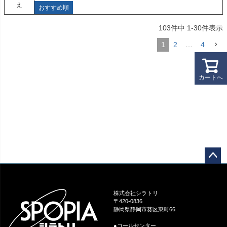
え
おすすめ順
103
件中
1
-
30
件表示
1
2
…
4
カートへ
ペー
ジト
ップ
株式会社シラトリ
へ
〒420-0836
静岡県静岡市葵区東町66
●コールセンター