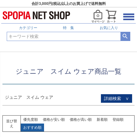
合計3,000円(税込)以上のお買上げで送料無料
HOME
ジュニア スイム ウェア商品一覧
予約商品
予約商品のみを表示
カテゴリー
特 集
お気に入り
並び順
新着順
登録順
価格が安い順
価格が高い順
優先度順
レビュー順
ジュニア スイム ウェア商品一覧
キーワードヒット順
検索
ジュニア スイム ウェア
詳細検索 ∨
優先度順
価格が安い順
価格が高い順
新着順
登録順
並び替
え
おすすめ順