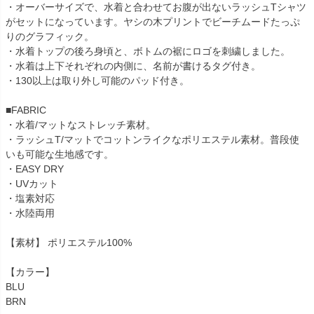
・オーバーサイズで、水着と合わせてお腹が出ないラッシュTシャツ
がセットになっています。ヤシの木プリントでビーチムードたっぷ
りのグラフィック。
・水着トップの後ろ身頃と、ボトムの裾にロゴを刺繍しました。
・水着は上下それぞれの内側に、名前が書けるタグ付き。
・130以上は取り外し可能のパッド付き。
■FABRIC
・水着/マットなストレッチ素材。
・ラッシュT/マットでコットンライクなポリエステル素材。普段使
いも可能な生地感です。
・EASY DRY
・UVカット
・塩素対応
・水陸両用
【素材】 ポリエステル100%
【カラー】
BLU
BRN