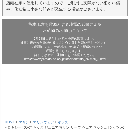
店頭在庫を使用していますので、ご利用に支障がない細かい傷
や、化粧箱に小さな凹みが発生する場合がございます。
熊本地方を震源とする地震の影響による
お荷物のお届けについて
7月28日に発生した熊本地震の影響により、
被害に遭われた地域の皆さまに心よりお見舞い申し上げます。
この影響により、一部地域での集荷・配送の停止や
遅延が発生しております。
詳しくはヤマト運輸HPをご確認ください。
https://www.yamato-hd.co.jp/important/info_260728_2.html
HOME
マリン
マリンウェア
キッズ
ロキシー ROXY キッズ ジュニア マリン サーフ ウェア ラッシュTシャツ 水