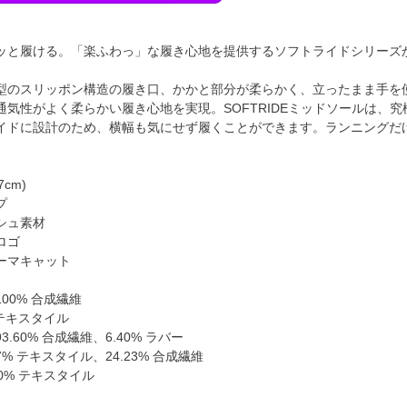
ッと履ける。「楽ふわっ」な履き心地を提供するソフトライドシリーズから
型のスリッポン構造の履き口、かかと部分が柔らかく、立ったまま手を
通気性がよく柔らかい履き心地を実現。SOFTRIDEミッドソールは、
イドに設計のため、横幅も気にせず履くことができます。ランニングだ
7cm)
プ
シュ素材
ロゴ
ーマキャット
00% 合成繊維
 テキスタイル
.60% 合成繊維、6.40% ラバー
7% テキスタイル、24.23% 合成繊維
0% テキスタイル