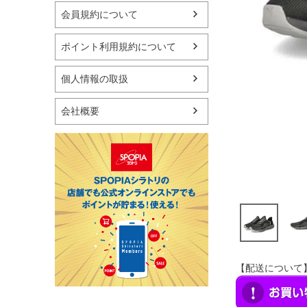
マリン
会員規約について
スケートボード
野球・ソフトボール
ポイント利用規約について
ゴルフ
卓球用品
個人情報の取扱
健康器具・サポーター
スポーツアクセサリー
会社概要
バッグ・サングラス
ハンドボール用品
ラグビー用品
グランドゴルフ
【配送について