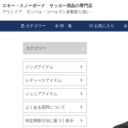
スキー・スノーボード サッカー用品の専門店
アウトドア モンベル・コールマン多数取り扱い
カテゴリー
特 集
お気に入り
カテゴリー
ウィンタースポーツ
サッカー・フットサル
メンズアイテム
アウトドア
トレッキング
レディースアイテム
バスケットボール
シューズ
ジュニアアイテム
ランニング用品
スポーツアパレル
よくある質問について
テニス
バレーボール
特定商取引法に基づく表示
フィットネス用品
スイミング用品