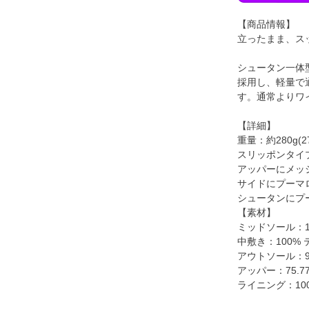
【商品情報】
立ったまま、ス
シュータン一体
採用し、軽量で
す。通常よりワ
【詳細】
重量：約280g(2
スリッポンタイ
アッパーにメッ
サイドにプーマ
シュータンにプ
【素材】
ミッドソール：1
中敷き：100%
アウトソール：93
アッパー：75.7
ライニング：10