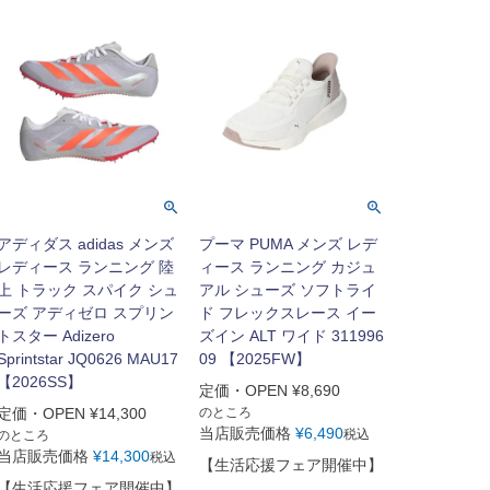
アディダス adidas メンズ
プーマ PUMA メンズ レデ
レディース ランニング 陸
ィース ランニング カジュ
上 トラック スパイク シュ
アル シューズ ソフトライ
ーズ アディゼロ スプリン
ド フレックスレース イー
トスター Adizero
ズイン ALT ワイド 311996
Sprintstar JQ0626 MAU17
09 【2025FW】
【2026SS】
定価・OPEN
¥
8,690
定価・OPEN
¥
14,300
のところ
当店販売価格
¥
6,490
税込
のところ
当店販売価格
¥
14,300
税込
【生活応援フェア開催中】
【生活応援フェア開催中】