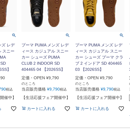
ンズ レデ
プーマ PUMA メンズ レデ
プーマ PUMA メンズ レデ
ル スニー
ィース カジュアル スニー
ィース カジュアル スニー
MA
カー シューズ PUMA
カー シューズ プーマ クラ
 SD
CLUB 2 INDOOR SD
ブ 2 インドア SD 404465
26SS】
404465 04 【2026SS】
03 【2026SS】
790
定価・OPEN
¥
9,790
定価・OPEN
¥
9,790
のところ
のところ
790
当店販売価格
¥
9,790
当店販売価格
¥
9,790
税込
税込
税込
開催中】
【生活応援フェア開催中】
【生活応援フェア開催中】
る
カートに入れる
カートに入れる