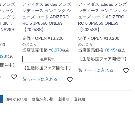
s メンズ
アディダス adidas メンズ
アディダス adidas メンズ
チグラウ
レディース ランニング シ
レディース ランニング シ
ニング シ
ューズ ロード ADIZERO
ューズ ロード ADIZERO
BK ラ
RC 6 JP6560 ONE69
RC 6 JP6559 ONE69
NSV99
【2025SS】
【2025SS】
定価・OPEN
¥
13,200
定価・OPEN
¥
13,200
900
のところ
のところ
当店販売価格
¥
6,970
当店販売価格
¥
8,454
税込
税込
990
税込
【生活応援フェア開催中】
在庫切れ
開催中】
【生活応援フェア開催中】
カートに入れる
る
カートに入れる
順
価格が安い順
価格が高い順
新着順
登録順