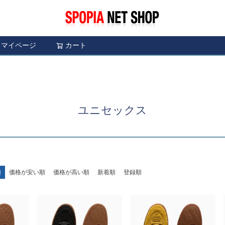
マイページ
カート
検索
ユニセックス
順
価格が安い順
価格が高い順
新着順
登録順