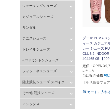
バスケットボール
メンズ
ウォーキングシューズ
シューズ
レディース
ランニング用品
ジュニア
ウォーキングシューズ
カジュアルシューズ
スポーツアパレル
ユニセックス
テニス
ブランド
メンズ
サンダル
バレーボール
レディース
フィットネス用品
キッズ
サンダル
プーマ PUMA メ
テニスシューズ
スイミング用品
ィース カジュア
マリン
テニスシューズ
カー シューズ PU
スケートボード
トレイルシューズ
CLUB 2 INDOOR
野球・ソフトボール
トレイルシューズ
404465 05 【20
ゴルフ
<
バドミントンシューズ
卓球用品
定価・OPEN
¥
9,
バドミントンシューズ
健康器具・サポーター
のところ
フィットネスシューズ
当店販売価格
¥
9,
スポーツアクセサリー
フィットネスシューズ
バッグ・サングラス
陸上競技シューズ スパイク
【生活応援フェア
ハンドボール用品
アシックス
カートに入れ
ラグビー用品
その他 競技シューズ
ミズノ
グランドゴルフ
その他 シューズ
その他 競技シューズ
アシックス