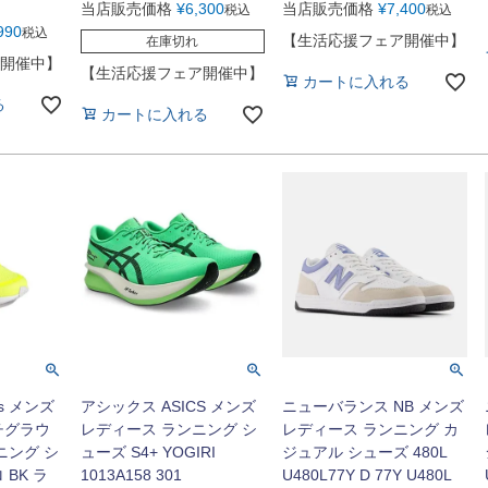
当店販売価格
¥
6,300
当店販売価格
¥
7,400
税込
税込
990
税込
【生活応援フェア開催中】
在庫切れ
開催中】
【生活応援フェア開催中】
カートに入れる
る
カートに入れる
s メンズ
アシックス ASICS メンズ
ニューバランス NB メンズ
チグラウ
レディース ランニング シ
レディース ランニング カ
ニング シ
ューズ S4+ YOGIRI
ジュアル シューズ 480L
BK ラ
1013A158 301
U480L77Y D 77Y U480L