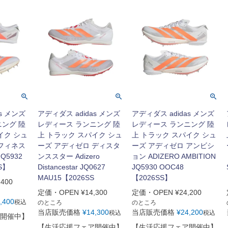
s メンズ
アディダス adidas メンズ
アディダス adidas メンズ
ニング 陸
レディース ランニング 陸
レディース ランニング 陸
イク シュ
上 トラック スパイク シュ
上 トラック スパイク シュ
 フィネス
ーズ アディゼロ ディスタ
ーズ アディゼロ アンビシ
 JQ5932
ンススター Adizero
ョン ADIZERO AMBITION
S】
Distancestar JQ0627
JQ5930 OOC48
MAU15【2026SS
【2026SS】
,400
定価・OPEN
¥
14,300
定価・OPEN
¥
24,200
,400
税込
のところ
のところ
当店販売価格
¥
14,300
当店販売価格
¥
24,200
税込
税込
開催中】
【生活応援フェア開催中】
【生活応援フェア開催中】