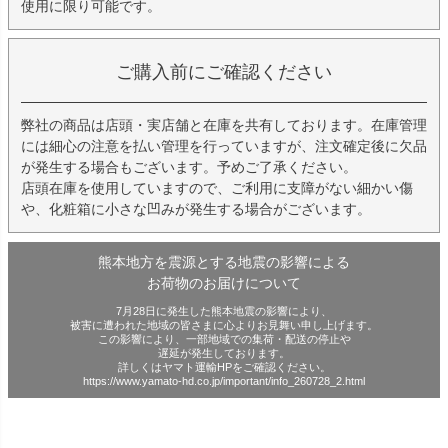
使用に限り可能です。
ご購入前にご確認ください
弊社の商品は店頭・実店舗と在庫を共有しております。在庫管理
には細心の注意を払い管理を行っていますが、注文確定後に欠品
が発生する場合もございます。予めご了承ください。
店頭在庫を使用していますので、ご利用に支障がない細かい傷
や、化粧箱に小さな凹みが発生する場合がございます。
熊本地方を震源とする地震の影響による
お荷物のお届けについて
7月28日に発生した熊本地震の影響により、
被害に遭われた地域の皆さまに心よりお見舞い申し上げます。
この影響により、一部地域での集荷・配送の停止や
遅延が発生しております。
詳しくはヤマト運輸HPをご確認ください。
https://www.yamato-hd.co.jp/important/info_260728_2.html