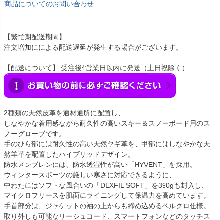
商品についてのお問い合わせ
【繁忙期配送期間】
注文増加にによる配送遅延が発生する場合がございます。
【配送について】 受注後4営業日以内に発送（土日祝除く）
2種類の天然皮革を適材適所に配置し、
しなやかな着用感ながら耐久性の高いスキー＆スノーボード用のス
ノーグローブです。
手のひら部には耐久性の高い天然ヤギ革を、甲部にはしなやかな天
然羊革を配置したハイブリッドデザイン。
防水メンブレンには、防水透湿性が高い「HYVENT」を採用。
ウィンタースポーツの厳しい寒さに対応できるように、
中わたにはソフトな風合いの「DEXFIL SOFT」を390gも封入し、
マイクロフリースを肌面にライニングして保温力を高めています。
手首部分は、ジャケットの袖の上からも締め込めるベルクロ仕様。
取り外しも可能なリーシュコード、スマートフォンなどのタッチス