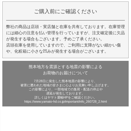
ご購入前にご確認ください
弊社の商品は店頭・実店舗と在庫を共有しております。在庫管理
には細心の注意を払い管理を行っていますが、注文確定後に欠品
が発生する場合もございます。予めご了承ください。
店頭在庫を使用していますので、ご利用に支障がない細かい傷
や、化粧箱に小さな凹みが発生する場合がございます。
熊本地方を震源とする地震の影響による
お荷物のお届けについて
7月28日に発生した熊本地震の影響により、
被害に遭われた地域の皆さまに心よりお見舞い申し上げます。
この影響により、一部地域での集荷・配送の停止や
遅延が発生しております。
詳しくはヤマト運輸HPをご確認ください。
https://www.yamato-hd.co.jp/important/info_260728_2.html