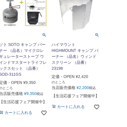
ソト SOTO キャンプ バー
ハイマウント
ナー （品名）マイクロレ
HIGHMOUNT キャンプ バ
ギュレーターストーブ ウ
ーナー （品名）ウィンド
インドマスタートライフレ
スクリーン （品番）
ックスセット （品番）
23198
SOD-311GS
定価・OPEN
¥
2,420
定価・OPEN
¥
9,350
のところ
当店販売価格
¥
2,200
税込
のところ
当店販売価格
¥
9,350
税込
【生活応援フェア開催中】
【生活応援フェア開催中】
カートに入れる
カートに入れる