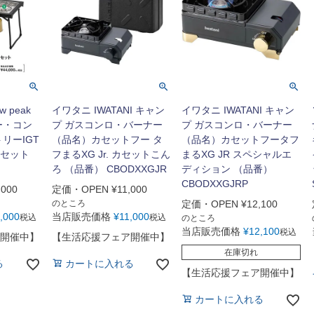
 peak
イワタニ IWATANI キャン
イワタニ IWATANI キャン
ー・コン
プ ガスコンロ・バーナー
プ ガスコンロ・バーナー
リーIGT
（品名）カセットフー タ
（品名）カセットフータフ
セット
フまるXG Jr. カセットこん
まるXG JR スペシャルエ
ろ （品番） CBODXXGJR
ディション （品番）
CBODXXGJRP
,000
定価・OPEN
¥
11,000
のところ
定価・OPEN
¥
12,100
,000
当店販売価格
¥
11,000
税込
税込
のところ
当店販売価格
¥
12,100
税込
開催中】
【生活応援フェア開催中】
在庫切れ
る
カートに入れる
【生活応援フェア開催中】
カートに入れる