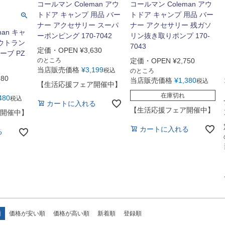
コールマン Coleman アウ
コールマン Coleman アウ
トドア キャンプ 用品 バー
トドア キャンプ 用品 バー
ナー アクセサリー スーパ
ナー アクセサリー 残ガソ
man キャ
ーポンピング 170-7042
リン抜き取りポンプ 170-
アウトラン
7043
定価・OPEN
¥
3,630
ーブ PZ
のところ
定価・OPEN
¥
2,750
当店販売価格
¥
3,199
税込
のところ
380
当店販売価格
¥
1,380
税込
【生活応援フェア開催中】
在庫切れ
480
税込
カートに入れる
【生活応援フェア開催中】
開催中】
カートに入れる
る
順
価格が安い順
価格が高い順
新着順
登録順