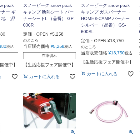
 peak
スノーピーク snow peak
スノーピーク snow peak
ーナー ギ
キャンプ 断熱シート バー
キャンプ ガスバーナー
 地 （品
ナーシートL （品番） GP-
HOME＆CAMP バーナー
006R
シルバー （品番） GS-
600SL
380
定価・OPEN
¥
5,258
のところ
定価・OPEN
¥
13,750
380
当店販売価格
¥
5,258
税込
税込
のところ
当店販売価格
¥
13,750
税込
在庫切れ
【生活応援フェア開催中】
開催中】
【生活応援フェア開催中】
カートに入れる
る
カートに入れる