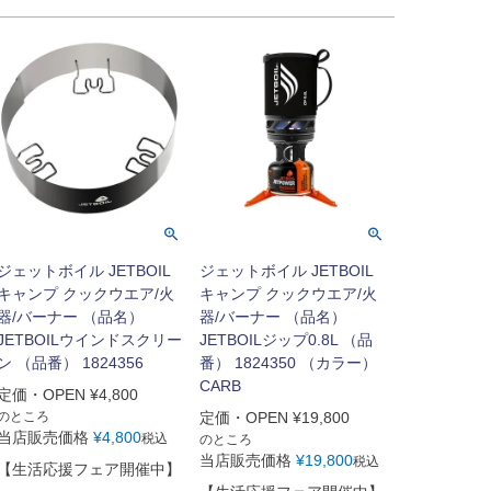
ジェットボイル JETBOIL
ジェットボイル JETBOIL
キャンプ クックウエア/火
キャンプ クックウエア/火
器/バーナー （品名）
器/バーナー （品名）
JETBOILウインドスクリー
JETBOILジップ0.8L （品
ン （品番） 1824356
番） 1824350 （カラー）
CARB
定価・OPEN
¥
4,800
のところ
定価・OPEN
¥
19,800
当店販売価格
¥
4,800
税込
のところ
当店販売価格
¥
19,800
税込
【生活応援フェア開催中】