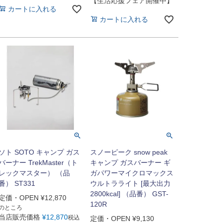
【生活応援フェア開催中】
カートに入れる
カートに入れる
ソト SOTO キャンプ ガス
スノーピーク snow peak
バーナー TrekMaster（ト
キャンプ ガスバーナー ギ
レックマスター） （品
ガパワーマイクロマックス
番） ST331
ウルトラライト [最大出力
2800kcal] （品番） GST-
定価・OPEN
¥
12,870
120R
のところ
当店販売価格
¥
12,870
税込
定価・OPEN
¥
9,130