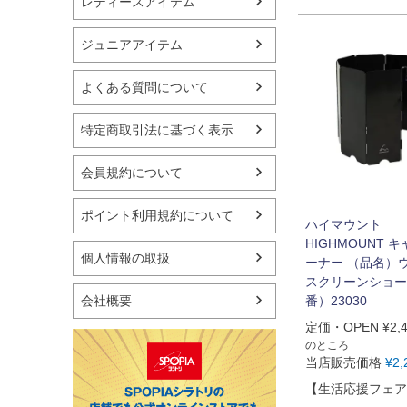
レディースアイテム
ogawa(オガワ)
イワタニプリムス
ジュニアアイテム
EPI
ヘリノックス
よくある質問について
キャプテンスタッグ
その他
特定商取引法に基づく表示
会員規約について
ポイント利用規約について
ハイマウント
HIGHMOUNT 
個人情報の取扱
ーナー （品名）
スクリーンショー
会社概要
番）23030
定価・OPEN
¥
2,
のところ
当店販売価格
¥
2,
【生活応援フェア