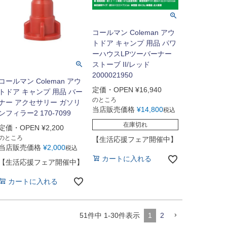
コールマン Coleman アウ
トドア キャンプ 用品 パワ
ーハウスLPツーバーナー
ストーブ II/レッド
2000021950
コールマン Coleman アウ
定価・OPEN
¥
16,940
トドア キャンプ 用品 バー
のところ
ナー アクセサリー ガソリ
当店販売価格
¥
14,800
税込
ンフィラー2 170-7099
在庫切れ
定価・OPEN
¥
2,200
のところ
【生活応援フェア開催中】
当店販売価格
¥
2,000
税込
カートに入れる
【生活応援フェア開催中】
カートに入れる
51
件中
1
-
30
件表示
1
2