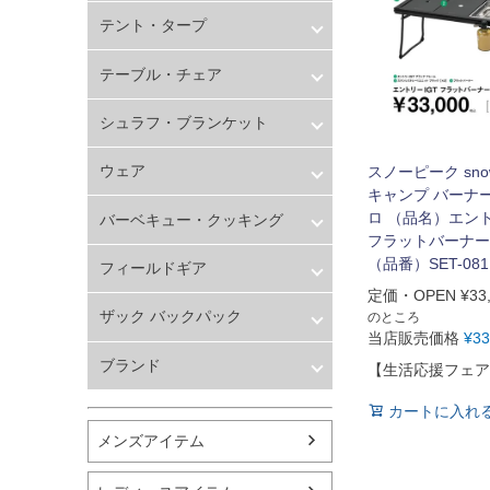
バスケットボール
ライト・ランタン
テント・タープ
シューズ
ランニング用品
テント・タープ
テーブル・チェア
スポーツアパレル
テニス
テーブル
シュラフ・ブランケット
バレーボール
チェア
フィットネス用品
シュラフ
ウェア
スイミング用品
スノーピーク snow
マット
キャンプ バーナ
マリン
ブランケット
メンズ
ロ （品名）エント
スケートボード
バーベキュー・クッキング
レディース
フラットバーナー
野球・ソフトボール
キッズ
焚き火台
（品番）SET-081
ゴルフ
フィールドギア
コンロ
卓球用品
定価・OPEN
¥
33
バーナー
クーラー
健康器具・サポーター
ザック バックパック
のところ
クッカー
ジャグ
当店販売価格
¥
33
スポーツアクセサリー
水筒・マグカップ
ワゴン・コンテナ
ザック バックパック
バッグ・サングラス
ブランド
【生活応援フェア
ダッチオーブン
ナイフ・マルチツール
ハンドボール用品
その他
精密機械
コールマン
カートに入れ
ラグビー用品
アクセサリー
ロゴス
グランドゴルフ
メンズアイテム
ユニフレーム
ダンロップ