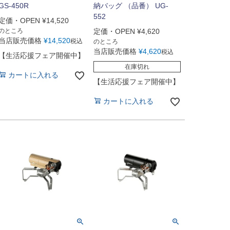
GS-450R
納バッグ （品番） UG-
552
定価・OPEN
¥
14,520
のところ
定価・OPEN
¥
4,620
当店販売価格
¥
14,520
税込
のところ
当店販売価格
¥
4,620
税込
【生活応援フェア開催中】
在庫切れ
カートに入れる
【生活応援フェア開催中】
カートに入れる