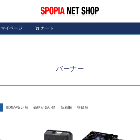
マイページ
カート
検索
バーナー
順
価格が安い順
価格が高い順
新着順
登録順