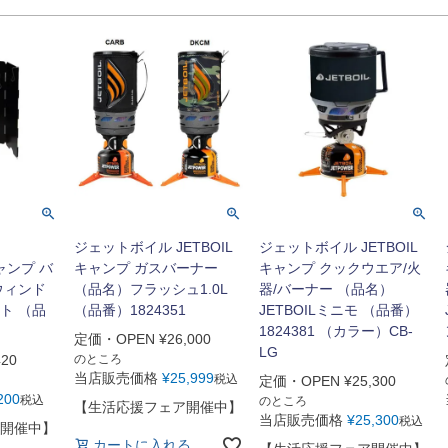
ジェットボイル JETBOIL
ジェットボイル JETBOIL
キャンプ バ
キャンプ ガスバーナー
キャンプ クックウエア/火
ウィンド
（品名）フラッシュ1.0L
器/バーナー （品名）
ト （品
（品番）1824351
JETBOILミニモ （品番）
1824381 （カラー）CB-
定価・OPEN
¥
26,000
LG
420
のところ
当店販売価格
¥
25,999
税込
定価・OPEN
¥
25,300
200
税込
のところ
【生活応援フェア開催中】
当店販売価格
¥
25,300
税込
開催中】
カートに入れる