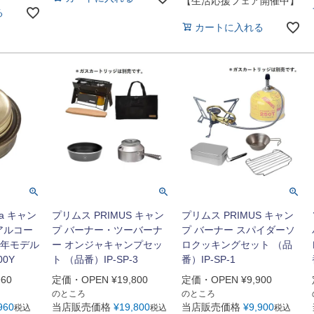
【生活応援フェア開催中】
る
カートに入れる
ia キャン
プリムス PRIMUS キャン
プリムス PRIMUS キャン
5アルコー
プ バーナー・ツーバーナ
プ バーナー スパイダーソ
周年モデル
ー オンジャキャンプセッ
ロクッキングセット （品
00Y
ト （品番）IP-SP-3
番）IP-SP-1
960
定価・OPEN
¥
19,800
定価・OPEN
¥
9,900
のところ
のところ
960
当店販売価格
¥
19,800
当店販売価格
¥
9,900
税込
税込
税込