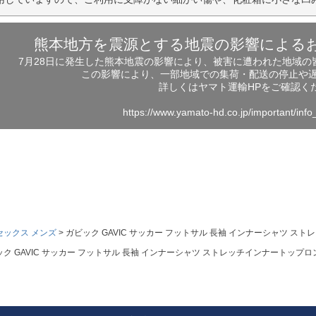
熊本地方を震源とする地震の影響による
7月28日に発生した熊本地震の影響により、被害に遭われた地域
この影響により、一部地域での集荷・配送の停止や
詳しくはヤマト運輸HPをご確認く
https://www.yamato-hd.co.jp/important/inf
セックス メンズ
ガビック GAVIC サッカー フットサル 長袖 インナーシャツ ストレ
ク GAVIC サッカー フットサル 長袖 インナーシャツ ストレッチインナートップロング 