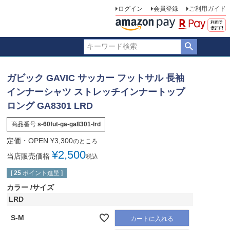
ログイン
会員登録
ご利用ガイド
ガビック GAVIC サッカー フットサル 長袖
インナーシャツ ストレッチインナートップ
ロング GA8301 LRD
商品番号
s-60fut-ga-ga8301-lrd
定価・OPEN
¥
3,300
のところ
¥
2,500
当店販売価格
税込
[
25
ポイント進呈 ]
カラー
サイズ
LRD
S-M
カートに入れる