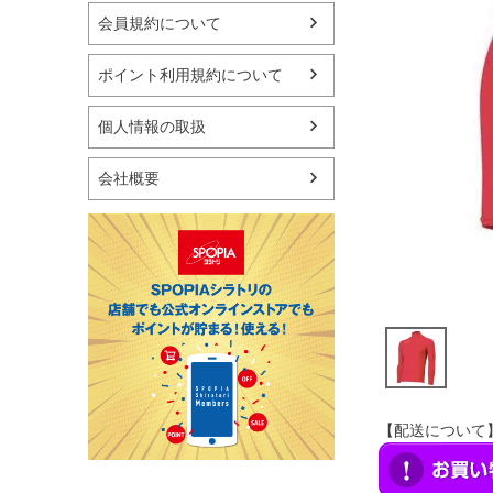
マリン
会員規約について
スケートボード
野球・ソフトボール
ポイント利用規約について
ゴルフ
卓球用品
個人情報の取扱
健康器具・サポーター
スポーツアクセサリー
会社概要
バッグ・サングラス
ハンドボール用品
ラグビー用品
グランドゴルフ
【配送について