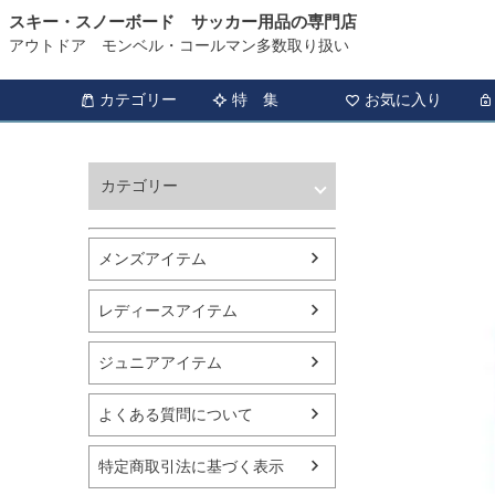
スキー・スノーボード サッカー用品の専門店
アウトドア モンベル・コールマン多数取り扱い
カテゴリー
特 集
お気に入り
カテゴリー
ウィンタースポーツ
サッカー・フットサル
メンズアイテム
アウトドア
トレッキング
レディースアイテム
バスケットボール
シューズ
ジュニアアイテム
ランニング用品
スポーツアパレル
よくある質問について
テニス
バレーボール
特定商取引法に基づく表示
フィットネス用品
スイミング用品