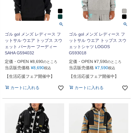
ゴル gol メンズ レディース フ
ゴル gol メンズ レディース フ
ットサル ウエア トップス スウ
ットサル ウエア トップス スウ
ェット パーカー フーディー
ェットシャツ LOGOS
SAHA G594032
G593018
定価・OPEN
¥
8,690
定価・OPEN
¥
7,590
のところ
のところ
当店販売価格
¥
8,690
当店販売価格
¥
7,590
税込
税込
【生活応援フェア開催中】
【生活応援フェア開催中】
カートに入れる
カートに入れる