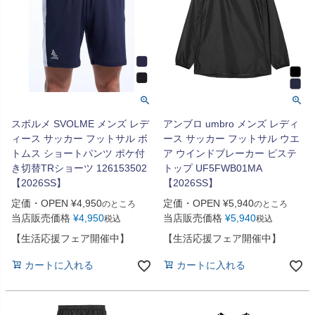
スボルメ SVOLME メンズ レデ
アンブロ umbro メンズ レディ
ィース サッカー フットサル ボ
ース サッカー フットサル ウエ
トムス ショートパンツ ポケ付
ア ウインドブレーカー ピステ
き切替TRショーツ 126153502
トップ UF5FWB01MA
【2026SS】
【2026SS】
定価・OPEN
¥
4,950
定価・OPEN
¥
5,940
のところ
のところ
当店販売価格
¥
4,950
当店販売価格
¥
5,940
税込
税込
【生活応援フェア開催中】
【生活応援フェア開催中】
カートに入れる
カートに入れる