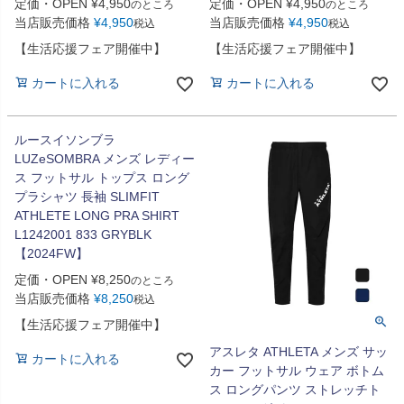
定価・OPEN
¥
4,950
定価・OPEN
¥
4,950
のところ
のところ
当店販売価格
¥
4,950
当店販売価格
¥
4,950
税込
税込
【生活応援フェア開催中】
【生活応援フェア開催中】
カートに入れる
カートに入れる
ルースイソンブラ
LUZeSOMBRA メンズ レディー
ス フットサル トップス ロング
プラシャツ 長袖 SLIMFIT
ATHLETE LONG PRA SHIRT
L1242001 833 GRYBLK
【2024FW】
定価・OPEN
¥
8,250
のところ
当店販売価格
¥
8,250
税込
【生活応援フェア開催中】
アスレタ ATHLETA メンズ サッ
カートに入れる
カー フットサル ウェア ボトム
ス ロングパンツ ストレッチト