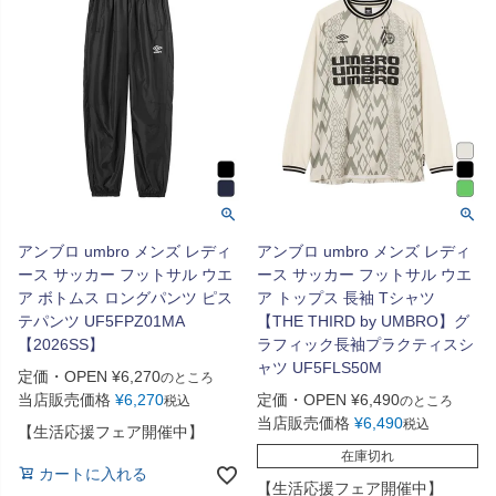
アンブロ umbro メンズ レディ
アンブロ umbro メンズ レディ
ース サッカー フットサル ウエ
ース サッカー フットサル ウエ
ア ボトムス ロングパンツ ピス
ア トップス 長袖 Tシャツ
テパンツ UF5FPZ01MA
【THE THIRD by UMBRO】グ
【2026SS】
ラフィック長袖プラクティスシ
ャツ UF5FLS50M
定価・OPEN
¥
6,270
のところ
当店販売価格
¥
6,270
定価・OPEN
¥
6,490
税込
のところ
当店販売価格
¥
6,490
税込
【生活応援フェア開催中】
在庫切れ
カートに入れる
【生活応援フェア開催中】