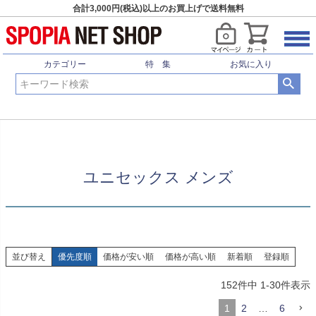
合計3,000円(税込)以上のお買上げで送料無料
HOME
サッカー・フットサル
ウェア
フットサルウェア
ユニセックス メンズ
カテゴリー
特 集
お気に入り
ユニセックス メンズ
並び替え
優先度順
価格が安い順
価格が高い順
新着順
登録順
152
件中
1
-
30
件表示
1
2
…
6