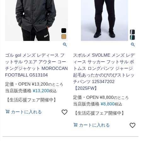
ゴル gol メンズ レディース フ
スボルメ SVOLME メンズ レデ
ットサル ウエア アウター コー
ィース サッカー フットサル ボ
チングジャケット MOROCCAN
トムス ロングパンツ ジャージ
FOOTBALL G513104
起毛あったかのびのびストレッ
チパンツ 125347202
定価・OPEN
¥
13,200
のところ
【2025FW】
当店販売価格
¥
13,200
税込
定価・OPEN
¥
8,800
のところ
【生活応援フェア開催中】
当店販売価格
¥
8,800
税込
カートに入れる
【生活応援フェア開催中】
カートに入れる