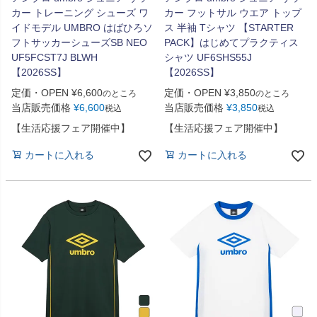
カー トレーニング シューズ ワ
カー フットサル ウエア トップ
イドモデル UMBRO はばひろソ
ス 半袖 Tシャツ 【STARTER
フトサッカーシューズSB NEO
PACK】はじめてプラクティス
UF5FCST7J BLWH
シャツ UF6SHS55J
【2026SS】
【2026SS】
定価・OPEN
¥
6,600
定価・OPEN
¥
3,850
のところ
のところ
当店販売価格
¥
6,600
当店販売価格
¥
3,850
税込
税込
【生活応援フェア開催中】
【生活応援フェア開催中】
カートに入れる
カートに入れる