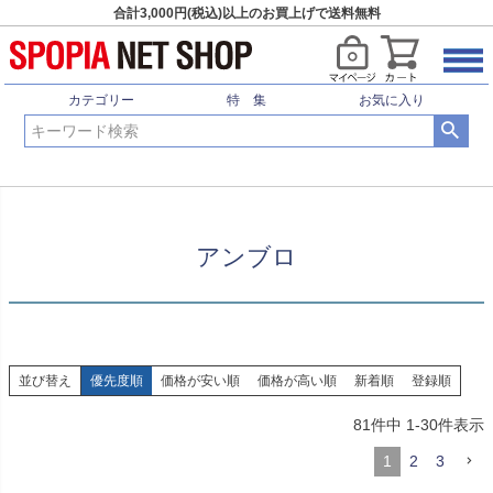
合計3,000円(税込)以上のお買上げで送料無料
HOME
サッカー・フットサル
ブランド
アンブロ
カテゴリー
特 集
お気に入り
アンブロ
並び替え
優先度順
価格が安い順
価格が高い順
新着順
登録順
81
件中
1
-
30
件表示
1
2
3