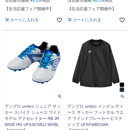
当店販売価格
¥
8,250
当店販売価格
¥
8,250
税込
税込
【生活応援フェア開催中】
【生活応援フェア開催中】
カートに入れる
カートに入れる
アンブロ umbro ジュニア サッ
アンブロ umbro メンズ レディ
カー スパイク シューズ ワイド
ース サッカー フットサル ウエ
モデル アクセレイター RB JR
ア ウインドブレーカー ピステ
WIDE HG UF6SCSB1J WHBL
トップ UF5FWB01MA