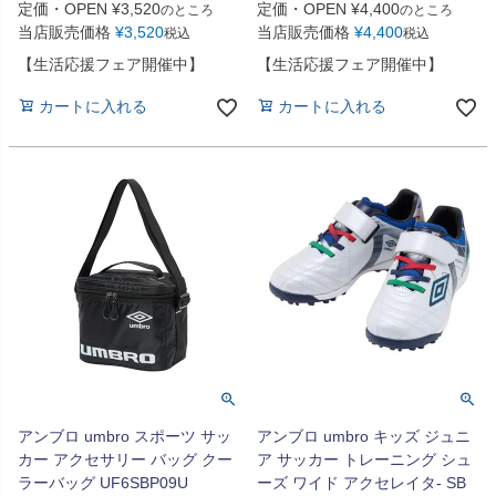
定価・OPEN
¥
3,520
定価・OPEN
¥
4,400
のところ
のところ
当店販売価格
¥
3,520
当店販売価格
¥
4,400
税込
税込
【生活応援フェア開催中】
【生活応援フェア開催中】
カートに入れる
カートに入れる
アンブロ umbro スポーツ サッ
アンブロ umbro キッズ ジュニ
カー アクセサリー バッグ クー
ア サッカー トレーニング シュ
ラーバッグ UF6SBP09U
ーズ ワイド アクセレイタ- SB