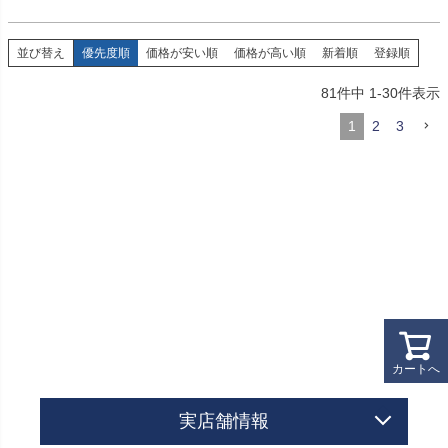
並び替え
優先度順
価格が安い順
価格が高い順
新着順
登録順
81
件中
1
-
30
件表示
1
2
3
カートへ
実店舗情報