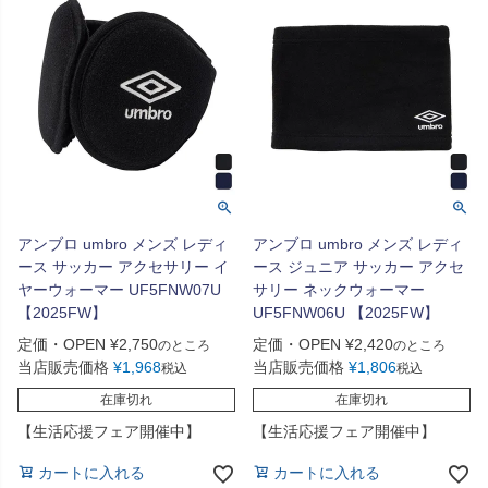
アンブロ umbro メンズ レディ
アンブロ umbro メンズ レディ
ース サッカー アクセサリー イ
ース ジュニア サッカー アクセ
ヤーウォーマー UF5FNW07U
サリー ネックウォーマー
【2025FW】
UF5FNW06U 【2025FW】
定価・OPEN
¥
2,750
定価・OPEN
¥
2,420
のところ
のところ
当店販売価格
¥
1,968
当店販売価格
¥
1,806
税込
税込
在庫切れ
在庫切れ
【生活応援フェア開催中】
【生活応援フェア開催中】
カートに入れる
カートに入れる