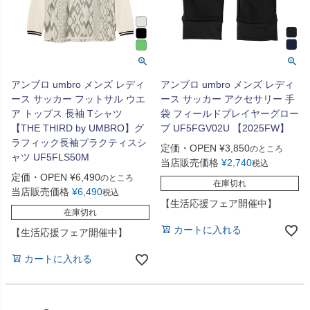
アンブロ umbro メンズ レディ
アンブロ umbro メンズ レディ
ース サッカー フットサル ウエ
ース サッカー アクセサリー 手
ア トップス 長袖 Tシャツ
袋 フィールドプレイヤーグロー
【THE THIRD by UMBRO】グ
ブ UF5FGV02U 【2025FW】
ラフィック長袖プラクティスシ
定価・OPEN
¥
3,850
のところ
ャツ UF5FLS50M
当店販売価格
¥
2,740
税込
定価・OPEN
¥
6,490
のところ
在庫切れ
当店販売価格
¥
6,490
税込
【生活応援フェア開催中】
在庫切れ
カートに入れる
【生活応援フェア開催中】
カートに入れる