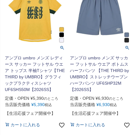
アンブロ umbro メンズ レディ
アンブロ umbro メンズ サッカ
ース サッカー フットサル ウエ
ー フットサル ウエア ボトムス
ア トップス 半袖Tシャツ【THE
ハーフパンツ 【THE THIRD by
THIRD by UMBRO】グラフィ
UMBRO】ストレッチウーブン
ックプラクティスシャツ
ハーフパンツ UF6SHP32M
UF6SHS50M【2026SS】
【2026SS】
定価・OPEN
¥
5,390
定価・OPEN
¥
6,930
のところ
のところ
当店販売価格
¥
5,390
当店販売価格
¥
6,930
税込
税込
【生活応援フェア開催中】
【生活応援フェア開催中】
カートに入れる
カートに入れる