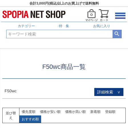
合計3,000円(税込)以上のお買上げで送料無料
HOME
F50wc商品一覧
予約商品
予約商品のみを表示
カテゴリー
特 集
お気に入り
並び順
新着順
登録順
価格が安い順
価格が高い順
優先度順
レビュー順
F50wc商品一覧
キーワードヒット順
検索
F50wc
詳細検索 ∨
優先度順
価格が安い順
価格が高い順
新着順
登録順
並び替
え
おすすめ順