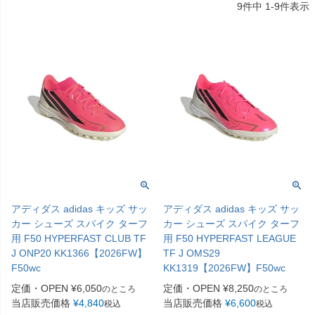
9
件中
1
-
9
件表示
アディダス adidas キッズ サッ
アディダス adidas キッズ サッ
カー シューズ スパイク ターフ
カー シューズ スパイク ターフ
用 F50 HYPERFAST CLUB TF
用 F50 HYPERFAST LEAGUE
J ONP20 KK1366【2026FW】
TF J OMS29
F50wc
KK1319【2026FW】F50wc
定価・OPEN
¥
6,050
定価・OPEN
¥
8,250
のところ
のところ
当店販売価格
¥
4,840
当店販売価格
¥
6,600
税込
税込