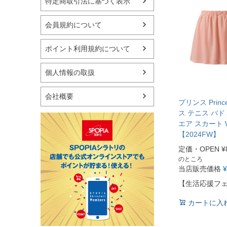
特定商取引法に基づく表示
フィットネス用品
スイミング用品
マリン
会員規約について
スケートボード
野球・ソフトボール
ポイント利用規約について
ゴルフ
卓球用品
個人情報の取扱
健康器具・サポーター
スポーツアクセサリー
会社概要
バッグ・サングラス
プリンス Prin
ハンドボール用品
ス テニス バド
エア スカート W
ラグビー用品
【2024FW】
グランドゴルフ
定価・OPEN
¥
のところ
当店販売価格
¥
【生活応援フ
カートに入