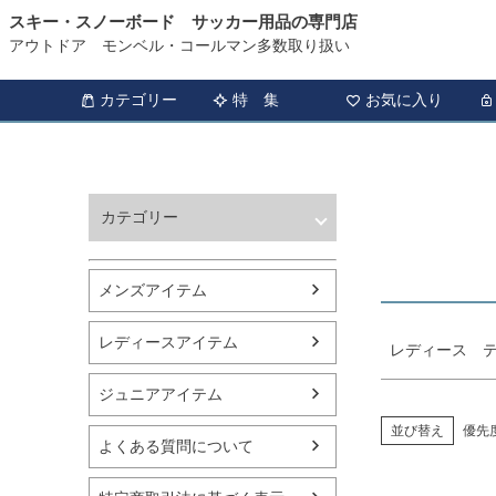
スキー・スノーボード サッカー用品の専門店
HOME
レディース テニス ウェア・バドミントン ウェア商品一覧
アウトドア モンベル・コールマン多数取り扱い
商品タグ
セール
カテゴリー
特 集
お気に入り
サイズ
指定な
カラー
カテゴリー
レッド
ウィンタースポーツ
サッカー・フットサル
メンズアイテム
アウトドア
トレッキング
レディースアイテム
レディース テ
バスケットボール
シューズ
ジュニアアイテム
ランニング用品
スポーツアパレル
並び替え
優先
よくある質問について
テニス
バレーボール