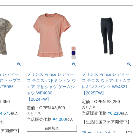
ce レディー
プリンス Prince レディー
プリンス Prince レディー
ア トップス
ス テニス バドミントン ウ
ス テニス ウェア ボトムス
F5086
エア 半袖シャツ ゲームシ
レギンスパンツ WA4321
ャツ WF4086
【2025FW】
【2024FW】
9,350
定価・OPEN
¥
8,250
定価・OPEN
¥
8,800
のところ
4,675
当店販売価格
¥
6,210
税込
税込
のところ
当店販売価格
¥
4,000
税込
【生活応援フェア開催中】
切れ
在庫切れ
ェア開催中】
カートに入れる