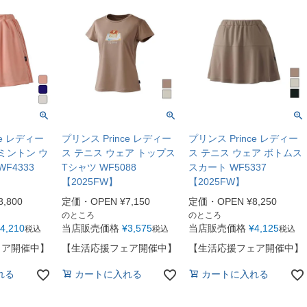
ce レディー
プリンス Prince レディー
プリンス Prince レディー
ミントン ウ
ス テニス ウェア トップス
ス テニス ウェア ボトムス
F4333
Tシャツ WF5088
スカート WF5337
【2025FW】
【2025FW】
8,800
定価・OPEN
¥
7,150
定価・OPEN
¥
8,250
のところ
のところ
4,210
当店販売価格
¥
3,575
当店販売価格
¥
4,125
税込
税込
税込
ェア開催中】
【生活応援フェア開催中】
【生活応援フェア開催中】
れる
カートに入れる
カートに入れる