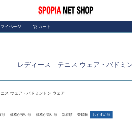
〜
予約商品
予約商
限定
再入荷
翌日発送
マイページ
カート
検索
並び順
し
S
M
22.5cm
23.0cm
新着順
レビュ
ブルー
イエロー
レディース テニス ウェア・バドミン
検索
ニス ウェア・バドミントン ウェア
度順
価格が安い順
価格が高い順
新着順
登録順
おすすめ順