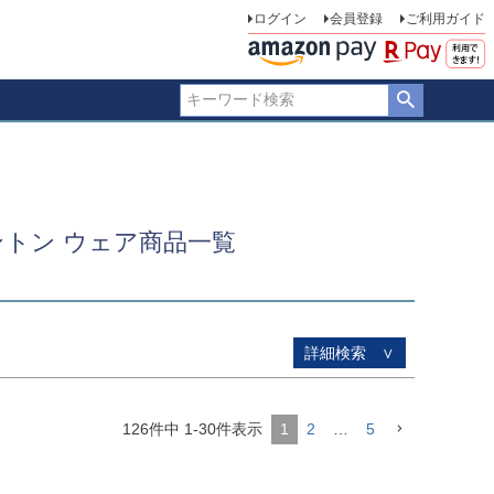
ログイン
会員登録
ご利用ガイド
品のみを表示
登録順
価格が安い順
価格が高い順
優先度順
ー順
キーワードヒット順
トン ウェア商品一覧
詳細検索 ∨
126
件中
1
-
30
件表示
1
2
…
5