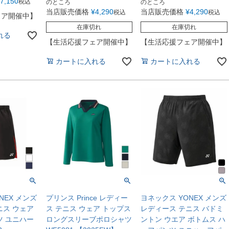
7,150
税込
のところ
のところ
当店販売価格
¥
4,290
当店販売価格
¥
4,290
税込
税込
ェア開催中】
在庫切れ
在庫切れ
れる
【生活応援フェア開催中】
【生活応援フェア開催中】
カートに入れる
カートに入れる
NEX メンズ
プリンス Prince レディー
ヨネックス YONEX メンズ
ニス ウェア
ス テニス ウェア トップス
レディース テニス バドミ
ツ ユニハー
ロングスリーブポロシャツ
ントン ウエア ボトムス ハ