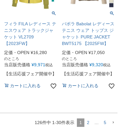
フィラ FILA レディース テ
バボラ Babolat レディース
ニスウェア トラックジャ
テニス ウェア トップス ジ
ケット VL2709
ャケット PURE JACKET
【2023FW】
BWT5175 【2025FW】
定価・OPEN
¥
16,280
定価・OPEN
¥
17,050
のところ
のところ
当店販売価格
¥
9,971
当店販売価格
¥
9,320
税込
税込
【生活応援フェア開催中】
【生活応援フェア開催中】
カートに入れる
カートに入れる
126
件中
1
-
30
件表示
1
2
…
5