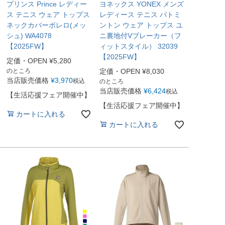
プリンス Prince レディー
ヨネックス YONEX メンズ
ス テニス ウェア トップス
レディース テニス バトミ
ネックカバーボレロ(メッ
ントン ウェア トップス ユ
シュ) WA4078
ニ裏地付Vブレーカー（フ
【2025FW】
ィットスタイル） 32039
【2025FW】
定価・OPEN
¥
5,280
のところ
定価・OPEN
¥
8,030
当店販売価格
¥
3,970
税込
のところ
当店販売価格
¥
6,424
税込
【生活応援フェア開催中】
【生活応援フェア開催中】
カートに入れる
カートに入れる