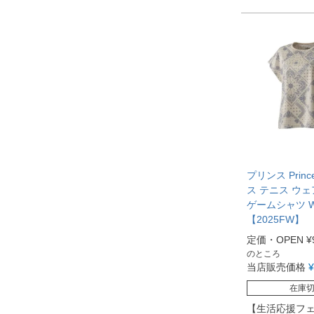
プリンス Prin
ス テニス ウェ
ゲームシャツ W
【2025FW】
定価・OPEN
¥
のところ
当店販売価格
¥
在庫
【生活応援フ