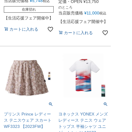
当店販売価格
¥
5,748
税込
定価・OPEN
¥
13,750
のところ
在庫切れ
当店販売価格
¥
11,000
税込
【生活応援フェア開催中】
【生活応援フェア開催中】
カートに入れる
カートに入れる
プリンス Prince レディー
ヨネックス YONEX メンズ
ス テニスウェア スカート
レディース テニス ウェア
WF3323 【2023FW】
トップス 半袖シャツ ユニ