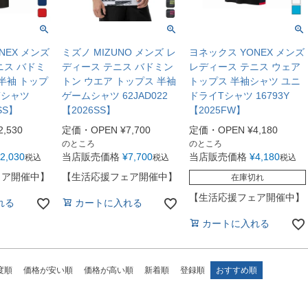
NEX メンズ
ミズノ MIZUNO メンズ レ
ヨネックス YONEX メンズ
ニス バドミ
ディース テニス バドミン
レディース テニス ウェア
半袖 トップ
トン ウエア トップス 半袖
トップス 半袖シャツ ユニ
Tシャツ
ゲームシャツ 62JAD022
ドライTシャツ 16793Y
SS】
【2026SS】
【2025FW】
2,530
定価・OPEN
¥
7,700
定価・OPEN
¥
4,180
のところ
のところ
2,030
当店販売価格
¥
7,700
当店販売価格
¥
4,180
税込
税込
税込
ェア開催中】
【生活応援フェア開催中】
在庫切れ
【生活応援フェア開催中】
れる
カートに入れる
カートに入れる
度順
価格が安い順
価格が高い順
新着順
登録順
おすすめ順