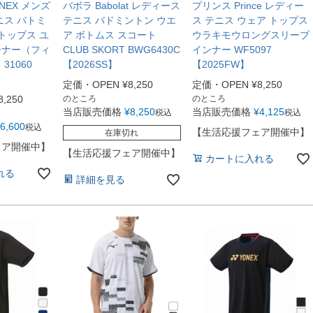
NEX メンズ
バボラ Babolat レディース
プリンス Prince レディー
ニス バトミ
テニス バドミントン ウエ
ス テニス ウェア トップス
トップス ユ
ア ボトムス スコート
ウラキモウロングスリーブ
ーナー（フィ
CLUB SKORT BWG6430C
インナー WF5097
31060
【2026SS】
【2025FW】
定価・OPEN
¥
8,250
定価・OPEN
¥
8,250
8,250
のところ
のところ
当店販売価格
¥
8,250
当店販売価格
¥
4,125
税込
税込
6,600
税込
【生活応援フェア開催中】
在庫切れ
ェア開催中】
【生活応援フェア開催中】
カートに入れる
れる
詳細を見る