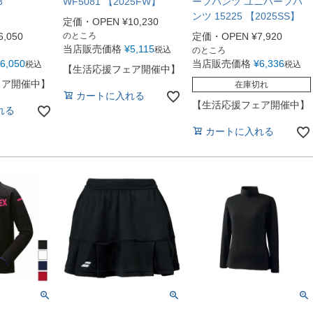
3
WF5081 【2025FW】
ーフパンツ ユニハーフパ
ンツ 15225 【2025SS】
定価・OPEN
¥
10,230
6,050
のところ
定価・OPEN
¥
7,920
当店販売価格
¥
5,115
税込
のところ
6,050
当店販売価格
¥
6,336
税込
税込
【生活応援フェア開催中】
ェア開催中】
在庫切れ
カートに入れる
【生活応援フェア開催中】
れる
カートに入れる