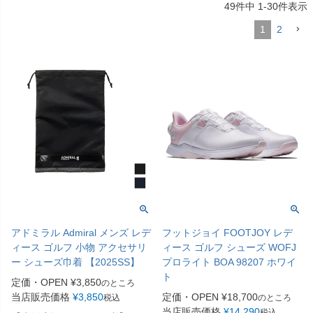
49
件中
1
-
30
件表示
1
2
アドミラル Admiral メンズ レデ
フットジョイ FOOTJOY レデ
ィース ゴルフ 小物 アクセサリ
ィース ゴルフ シューズ WOFJ
ー シューズ巾着 【2025SS】
プロライト BOA 98207 ホワイ
ト
定価・OPEN
¥
3,850
のところ
当店販売価格
¥
3,850
定価・OPEN
¥
18,700
税込
のところ
当店販売価格
¥
14,290
税込