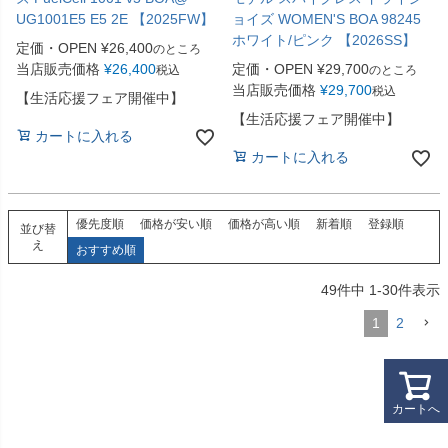
UG1001E5 E5 2E 【2025FW】
ョイズ WOMEN'S BOA 98245
ホワイト/ピンク 【2026SS】
定価・OPEN
¥
26,400
のところ
当店販売価格
¥
26,400
定価・OPEN
¥
29,700
税込
のところ
当店販売価格
¥
29,700
税込
【生活応援フェア開催中】
【生活応援フェア開催中】
カートに入れる
カートに入れる
優先度順
価格が安い順
価格が高い順
新着順
登録順
並び替
え
おすすめ順
49
件中
1
-
30
件表示
1
2
カートへ