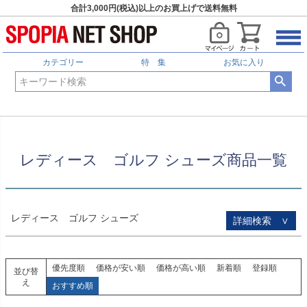
合計3,000円(税込)以上のお買上げで送料無料
HOME
レディース ゴルフ シューズ商品一覧
予約商品
予約商品のみを表示
カテゴリー
特 集
お気に入り
並び順
新着順
登録順
価格が安い順
価格が高い順
優先度順
レビュー順
レディース ゴルフ シューズ商品一覧
キーワードヒット順
検索
レディース ゴルフ シューズ
詳細検索 ∨
優先度順
価格が安い順
価格が高い順
新着順
登録順
並び替
え
おすすめ順