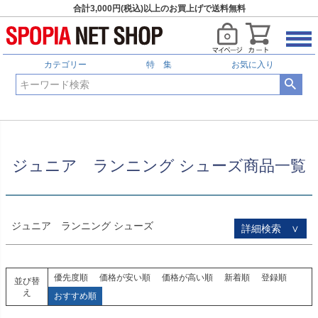
合計3,000円(税込)以上のお買上げで送料無料
HOME
ジュニア ランニング シューズ商品一覧
予約商品
予約商品のみを表示
カテゴリー
特 集
お気に入り
並び順
新着順
登録順
価格が安い順
価格が高い順
優先度順
レビュー順
ジュニア ランニング シューズ商品一覧
キーワードヒット順
検索
ジュニア ランニング シューズ
詳細検索 ∨
優先度順
価格が安い順
価格が高い順
新着順
登録順
並び替
え
おすすめ順