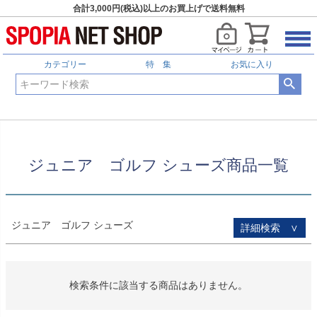
合計3,000円(税込)以上のお買上げで送料無料
HOME
ジュニア ゴルフ シューズ商品一覧
予約商品
予約商品のみを表示
カテゴリー
特 集
お気に入り
並び順
新着順
登録順
価格が安い順
価格が高い順
優先度順
レビュー順
ジュニア ゴルフ シューズ商品一覧
キーワードヒット順
検索
ジュニア ゴルフ シューズ
詳細検索 ∨
検索条件に該当する商品はありません。