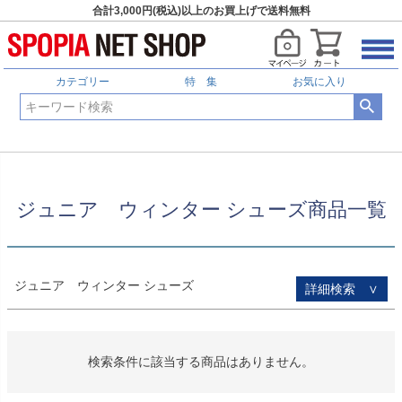
合計3,000円(税込)以上のお買上げで送料無料
HOME
ジュニア ウィンター シューズ商品一覧
予約商品
予約商品のみを表示
カテゴリー
特 集
お気に入り
並び順
新着順
登録順
価格が安い順
価格が高い順
優先度順
レビュー順
ジュニア ウィンター シューズ商品一覧
キーワードヒット順
検索
ジュニア ウィンター シューズ
詳細検索 ∨
検索条件に該当する商品はありません。