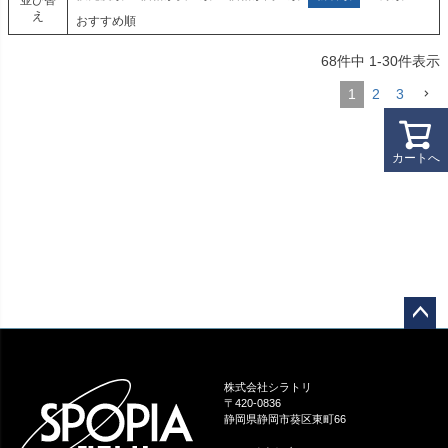
並び替
え
おすすめ順
68
件中
1
-
30
件表示
1
2
3
カートへ
ペー
ジト
ップ
株式会社シラトリ
へ
〒420-0836
静岡県静岡市葵区東町66