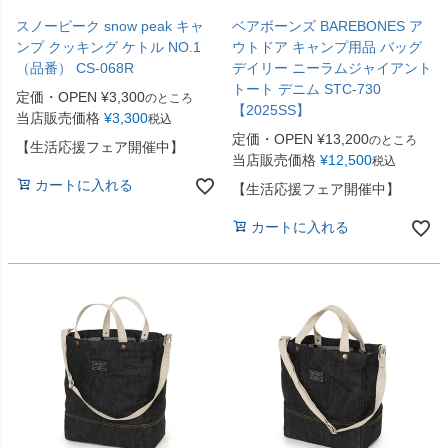
スノーピーク snow peak キャ
ベアボーンズ BAREBONES ア
ンプ クッキング ケトル NO.1
ウトドア キャンプ用品 バッグ
（品番） CS-068R
デイリー ニーラムジャイアント
トート デニム STC-730
定価・OPEN
¥
3,300
のところ
【2025SS】
当店販売価格
¥
3,300
税込
定価・OPEN
¥
13,200
のところ
【生活応援フェア開催中】
当店販売価格
¥
12,500
税込
カートに入れる
【生活応援フェア開催中】
カートに入れる