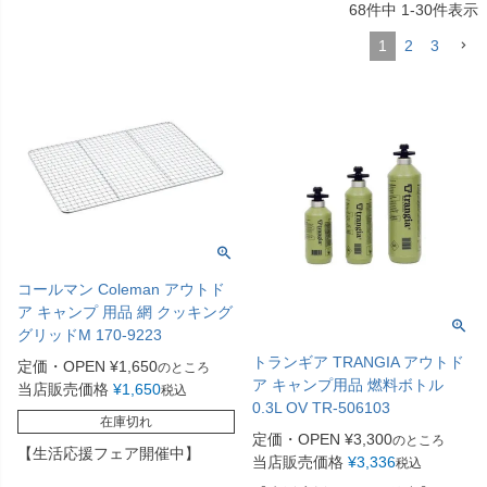
68
件中
1
-
30
件表示
1
2
3
コールマン Coleman アウトド
ア キャンプ 用品 網 クッキング
グリッドM 170-9223
トランギア TRANGIA アウトド
定価・OPEN
¥
1,650
のところ
ア キャンプ用品 燃料ボトル
当店販売価格
¥
1,650
税込
0.3L OV TR-506103
在庫切れ
定価・OPEN
¥
3,300
のところ
【生活応援フェア開催中】
当店販売価格
¥
3,336
税込