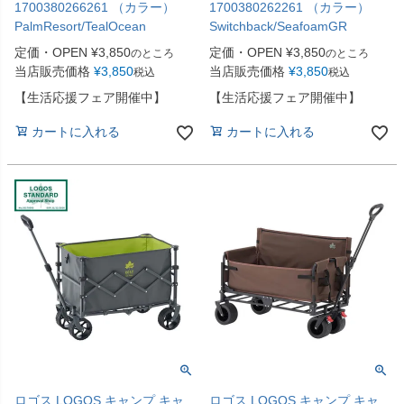
1700380266261 （カラー）
1700380262261 （カラー）
PalmResort/TealOcean
Switchback/SeafoamGR
定価・OPEN
¥
3,850
定価・OPEN
¥
3,850
のところ
のところ
当店販売価格
¥
3,850
当店販売価格
¥
3,850
税込
税込
【生活応援フェア開催中】
【生活応援フェア開催中】
カートに入れる
カートに入れる
ロゴス LOGOS キャンプ キャ
ロゴス LOGOS キャンプ キャ