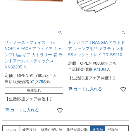
ザ・ノース・フェイス THE
トランギア TRANGIA アウトド
NORTH FACE アウトドア キャ
ア キャンプ用品 メスティン用
ンプ用品 ギア カトラリー 箸 ラ
SSメッシュトレイ TR-SS210
ンドアームススティックス
定価・OPEN
¥
880
のところ
NN32205 N
当店販売価格
¥
710
税込
定価・OPEN
¥
1,760
のところ
【生活応援フェア開催中】
当店販売価格
¥
1,379
税込
カートに入れる
在庫切れ
【生活応援フェア開催中】
カートに入れる
優先度順
価格が安い順
価格が高い順
新着順
登録順