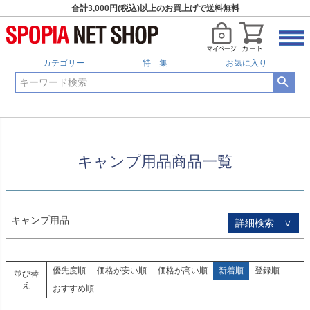
合計3,000円(税込)以上のお買上げで送料無料
HOME
キャンプ用品商品一覧
予約商品
予約商品のみを表示
カテゴリー
特 集
お気に入り
並び順
新着順
登録順
価格が安い順
価格が高い順
優先度順
レビュー順
キャンプ用品商品一覧
キーワードヒット順
検索
キャンプ用品
詳細検索 ∨
優先度順
価格が安い順
価格が高い順
新着順
登録順
並び替
え
おすすめ順