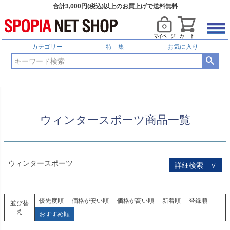
合計3,000円(税込)以上のお買上げで送料無料
HOME
ウィンタースポーツ商品一覧
予約商品
予約商品のみを表示
カテゴリー
特 集
お気に入り
並び順
新着順
登録順
価格が安い順
価格が高い順
優先度順
レビュー順
ウィンタースポーツ商品一覧
キーワードヒット順
検索
ウィンタースポーツ
詳細検索 ∨
優先度順
価格が安い順
価格が高い順
新着順
登録順
並び替
え
おすすめ順