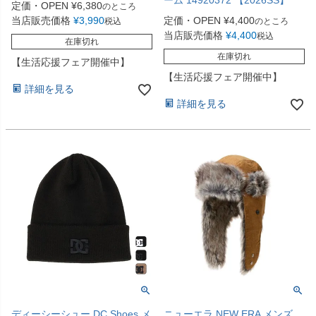
ーム 14920372 【2026SS】
定価・OPEN
¥
6,380
のところ
当店販売価格
¥
3,990
定価・OPEN
¥
4,400
税込
のところ
当店販売価格
¥
4,400
税込
在庫切れ
在庫切れ
【生活応援フェア開催中】
【生活応援フェア開催中】
詳細を見る
詳細を見る
ディーシーシュー DC Shoes メ
ニューエラ NEW ERA メンズ