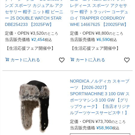
ンズ スポーツ カジュアル アク
レディース スポーツ アクセサ
セサリー 帽子 ニット帽 ビーニ
リー 帽子 トラッパー コーデュ
ー 25 DOUBLE WATCH STAR
ロイ TRAPPER CORDUROY
DBE254233 【2025FW】
WHE 14667625 【20025FW】
定価・OPEN
¥
3,520
定価・OPEN
¥
8,800
のところ
のところ
当店販売価格
¥
2,454
当店販売価格
¥
6,590
税込
税込
【生活応援フェア開催中】
【生活応援フェア開催中】
カートに入れる
カートに入れる
NORDICA ノルディカ スキーブ
ーツ 【2026-2027】
SPORTMACHINE 3 100 GW ス
ポーツマシン3 100 GW 【グリ
ップウォーク】 【当店オリジナ
ルブーツケースサービス中！】
定価・OPEN
¥
73,700
のところ
当店販売価格
¥
58,960
税込