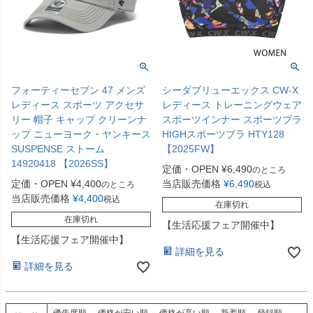
フォーティーセブン 47 メンズ
シーダブリューエックス CW-X
レディース スポーツ アクセサ
レディース トレーニングウェア
リー 帽子 キャップ クリーンナ
スポーツインナー スポーツブラ
ップ ニューヨーク・ヤンキース
HIGHスポーツブラ HTY128
SUSPENSE ストーム
【2025FW】
14920418 【2026SS】
定価・OPEN
¥
6,490
のところ
定価・OPEN
¥
4,400
当店販売価格
¥
6,490
のところ
税込
当店販売価格
¥
4,400
税込
在庫切れ
在庫切れ
【生活応援フェア開催中】
【生活応援フェア開催中】
詳細を見る
詳細を見る