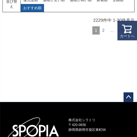
優先度順
価格が安い順
価格が高い順
新着順
登録順
並び替
え
おすすめ順
2229
件中
1
-
30
件表示
1
2
…
75
カートへ
ペー
ジト
ップ
株式会社シラトリ
へ
〒420-0836
静岡県静岡市葵区東町66