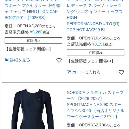
スポーツ アクセサリー 小物 帽
レディース スポーツ トレーニ
子 キャップ HIROTTON CAP
ング ウエア インナー トップス
BG021901 【2026SS】
HIGH
PERFORMANCEJYURYU(R)
定価・OPEN
¥
5,280
のところ
TOP HOT JAY299 BL
当店販売価格
¥
5,280
税込
定価・OPEN
¥
10,450
のところ
在庫切れ
当店販売価格
¥
8,151
税込
【生活応援フェア開催中】
在庫切れ
詳細を見る
【生活応援フェア開催中】
カートに入れる
NORDICA ノルディカ スキーブ
ーツ 【2026-2027】
SPORTMACHINE 3 90 スポー
ツマシン3 90 【当店オリジナル
ブーツケースサービス中！】
定価・OPEN
¥
62,700
のところ