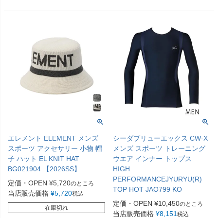
エレメント ELEMENT メンズ
シーダブリューエックス CW-X
スポーツ アクセサリー 小物 帽
メンズ スポーツ トレーニング
子 ハット EL KNIT HAT
ウエア インナー トップス
BG021904 【2026SS】
HIGH
PERFORMANCEJYURYU(R)
定価・OPEN
¥
5,720
のところ
TOP HOT JAO799 KO
当店販売価格
¥
5,720
税込
定価・OPEN
¥
10,450
のところ
在庫切れ
当店販売価格
¥
8,151
税込