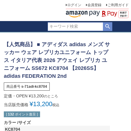
ログイン
会員登録
ご利用ガイド
【人気商品】 ■ アディダス adidas メンズ サ
ッカー ウェア レプリカユニフォーム トップ
ス イタリア代表 2026 アウェイ レプリカ ユ
ニフォーム SS672 KC8704 【2026SS】
adidas FEDERATION 2nd
商品番号
s-71adi-kc8704
定価・OPEN
¥
13,200
のところ
¥
13,200
当店販売価格
税込
[
132
ポイント進呈 ]
カラー
サイズ
KC8704