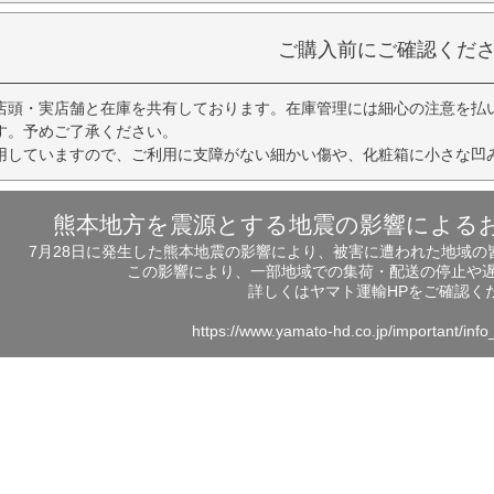
ご購入前にご確認くだ
店頭・実店舗と在庫を共有しております。在庫管理には細心の注意を払
す。予めご了承ください。
用していますので、ご利用に支障がない細かい傷や、化粧箱に小さな凹
熊本地方を震源とする地震の影響による
7月28日に発生した熊本地震の影響により、被害に遭われた地域
この影響により、一部地域での集荷・配送の停止や
詳しくはヤマト運輸HPをご確認く
https://www.yamato-hd.co.jp/important/inf