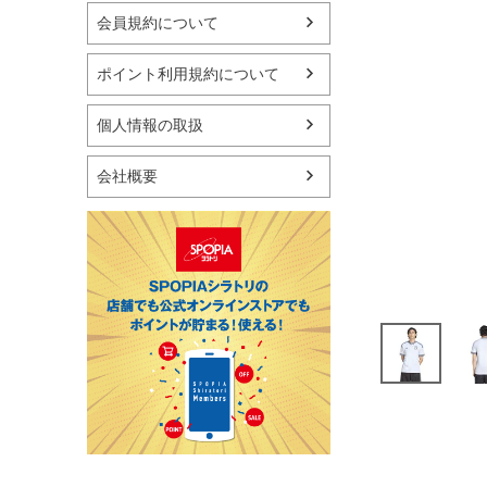
マリン
会員規約について
スケートボード
野球・ソフトボール
ポイント利用規約について
ゴルフ
卓球用品
個人情報の取扱
健康器具・サポーター
スポーツアクセサリー
会社概要
バッグ・サングラス
ハンドボール用品
ラグビー用品
グランドゴルフ