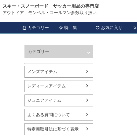
スキー・スノーボード サッカー用品の専門店
アウトドア モンベル・コールマン多数取り扱い
カテゴリー
特 集
お気に入り
カテゴリー
ウィンタースポーツ
サッカー・フットサル
メンズアイテム
アウトドア
トレッキング
レディースアイテム
バスケットボール
シューズ
ジュニアアイテム
ランニング用品
スポーツアパレル
よくある質問について
テニス
バレーボール
特定商取引法に基づく表示
フィットネス用品
スイミング用品