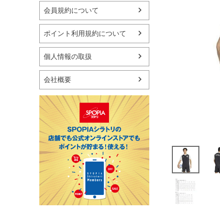
マリン
会員規約について
スケートボード
野球・ソフトボール
ポイント利用規約について
ゴルフ
卓球用品
個人情報の取扱
健康器具・サポーター
スポーツアクセサリー
会社概要
バッグ・サングラス
ハンドボール用品
ラグビー用品
グランドゴルフ