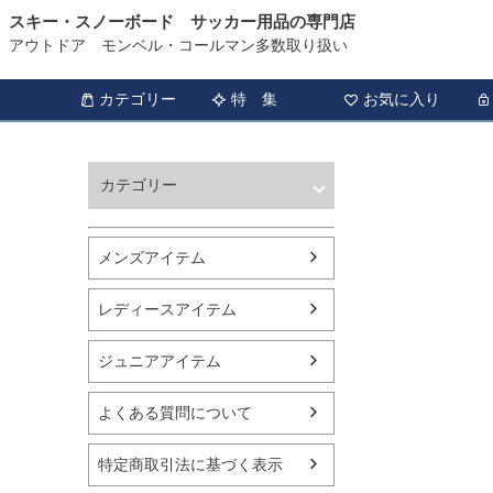
スキー・スノーボード サッカー用品の専門店
アウトドア モンベル・コールマン多数取り扱い
カテゴリー
特 集
お気に入り
カテゴリー
ウィンタースポーツ
サッカー・フットサル
メンズアイテム
アウトドア
トレッキング
レディースアイテム
バスケットボール
シューズ
ジュニアアイテム
ランニング用品
スポーツアパレル
よくある質問について
テニス
バレーボール
特定商取引法に基づく表示
フィットネス用品
スイミング用品