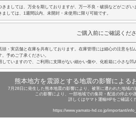
つきましては、万全を期しておりますが、万一不良・破損などがござい
きましては、1週間以内、未開封・未使用に限り可能です。
ご購入前にご確認くだ
店頭・実店舗と在庫を共有しております。在庫管理には細心の注意を払
す。予めご了承ください。
用していますので、ご利用に支障がない細かい傷や、化粧箱に小さな凹
熊本地方を震源とする地震の影響による
7月28日に発生した熊本地震の影響により、被害に遭われた地域
この影響により、一部地域での集荷・配送の停止や
詳しくはヤマト運輸HPをご確認く
https://www.yamato-hd.co.jp/important/inf