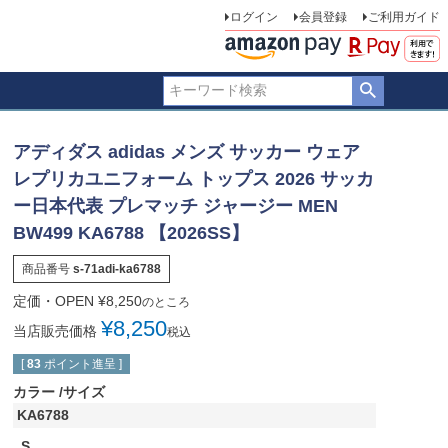
ログイン
会員登録
ご利用ガイド
アディダス adidas メンズ サッカー ウェア
レプリカユニフォーム トップス 2026 サッカ
ー日本代表 プレマッチ ジャージー MEN
BW499 KA6788 【2026SS】
商品番号
s-71adi-ka6788
定価・OPEN
¥
8,250
のところ
¥
8,250
当店販売価格
税込
[
83
ポイント進呈 ]
カラー
サイズ
KA6788
S