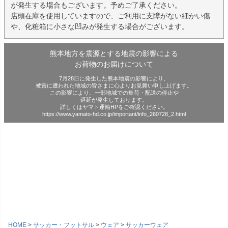
が発生する場合もございます。予めご了承ください。
店頭在庫を使用していますので、ご利用に支障がない細かい傷
や、化粧箱に小さな凹みが発生する場合がございます。
熊本地方を震源とする地震の影響による
お荷物のお届けについて
7月28日に発生した熊本地震の影響により、
被害に遭われた地域の皆さまに心よりお見舞い申し上げます。
この影響により、一部地域での集荷・配送の停止や
遅延が発生しております。
詳しくはヤマト運輸HPをご確認ください。
https://www.yamato-hd.co.jp/important/info_260728_2.html
HOME
サッカー・フットサル
ウェア
サッカーウェア