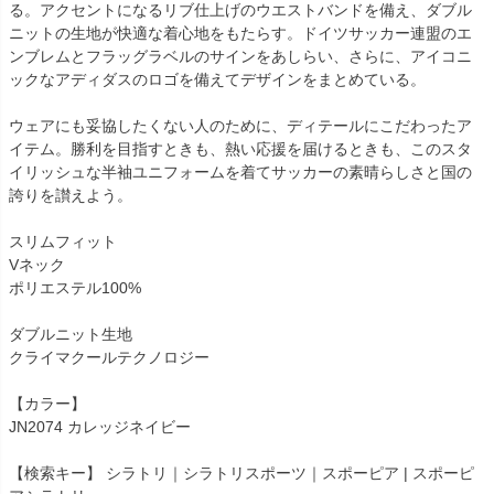
る。アクセントになるリブ仕上げのウエストバンドを備え、ダブル
ニットの生地が快適な着心地をもたらす。ドイツサッカー連盟のエ
ンブレムとフラッグラベルのサインをあしらい、さらに、アイコニ
ックなアディダスのロゴを備えてデザインをまとめている。
ウェアにも妥協したくない人のために、ディテールにこだわったア
イテム。勝利を目指すときも、熱い応援を届けるときも、このスタ
イリッシュな半袖ユニフォームを着てサッカーの素晴らしさと国の
誇りを讃えよう。
スリムフィット
Vネック
ポリエステル100%
ダブルニット生地
クライマクールテクノロジー
【カラー】
JN2074 カレッジネイビー
【検索キー】 シラトリ｜シラトリスポーツ｜スポーピア | スポーピ