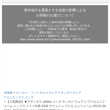
熊本地方を震源とする地震の影響による
お荷物のお届けについて
7月28日に発生した熊本地震の影響により、
被害に遭われた地域の皆さまに心よりお見舞い申し上げます。
この影響により、一部地域での集荷・配送の停止や
遅延が発生しております。
詳しくはヤマト運輸HPをご確認ください。
https://www.yamato-hd.co.jp/important/info_260728_2.html
HOME
サッカー・フットサル
ウェア
サッカーウェア
ユニセックス メンズ
【人気商品】 ■ アディダス adidas メンズ サッカー ウェア レプリカユニフ
ォーム トップス ドイツ代表 2026 アウェイ レプリカ ユニフォーム JXV15 JN