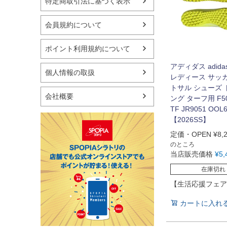
特定商取引法に基づく表示
フィットネス用品
スイミング用品
マリン
会員規約について
スケートボード
野球・ソフトボール
ポイント利用規約について
ゴルフ
アディダス adida
卓球用品
個人情報の取扱
レディース サッ
健康器具・サポーター
トサル シューズ
スポーツアクセサリー
会社概要
ング ターフ用 F50
バッグ・サングラス
TF JR9051 OOL
ハンドボール用品
【2026SS】
ラグビー用品
定価・OPEN
¥
8,
グランドゴルフ
のところ
当店販売価格
¥
5,
在庫切れ
【生活応援フェア
カートに入れ