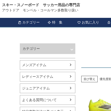
スキー・スノーボード サッカー用品の専門店
HOME
特集
F50 26SSQ1
アウトドア モンベル・コールマン多数取り扱い
カテゴリー
特 集
お気に入り
カテゴリー
ウィンタースポーツ
サッカー・フットサル
メンズアイテム
アウトドア
トレッキング
レディースアイテム
バスケットボール
並び替え
優先度
シューズ
ジュニアアイテム
ランニング用品
スポーツアパレル
よくある質問について
テニス
バレーボール