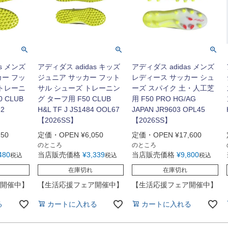
s メンズ
アディダス adidas キッズ
アディダス adidas メンズ
カー フッ
ジュニア サッカー フット
レディース サッカー シュ
 トレーニ
サル シューズ トレーニン
ーズ スパイク 土・人工芝
 CLUB
グ ターフ用 F50 CLUB
用 F50 PRO HG/AG
62
H&L TF J JS1484 OOL67
JAPAN JR9603 OPL45
【2026SS】
【2026SS】
250
定価・OPEN
¥
6,050
定価・OPEN
¥
17,600
のところ
のところ
480
当店販売価格
¥
3,339
当店販売価格
¥
9,800
税込
税込
税込
在庫切れ
在庫切れ
開催中】
【生活応援フェア開催中】
【生活応援フェア開催中】
る
カートに入れる
カートに入れる