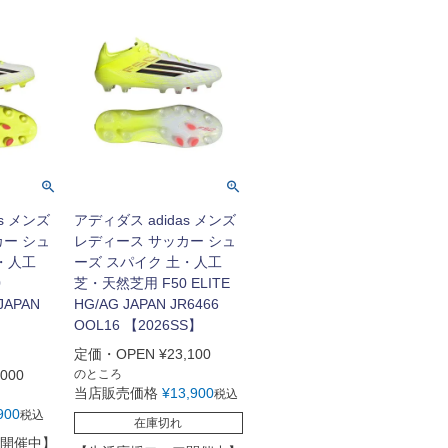
s メンズ
アディダス adidas メンズ
カー シュ
レディース サッカー シュ
・人工
ーズ スパイク 土・人工
0
芝・天然芝用 F50 ELITE
JAPAN
HG/AG JAPAN JR6466
OOL16 【2026SS】
定価・OPEN
¥
23,100
,000
のところ
当店販売価格
¥
13,900
税込
900
税込
在庫切れ
開催中】