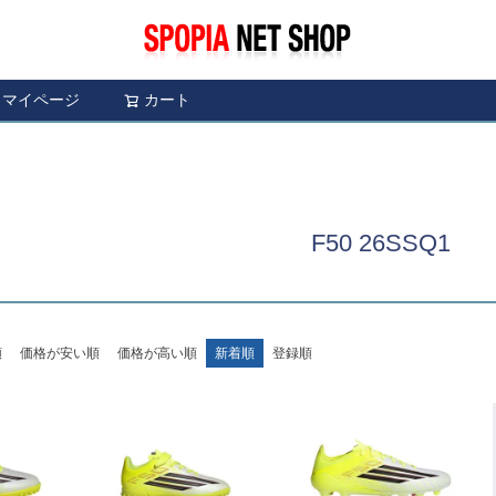
マイページ
カート
検索
F50 26SSQ1
順
価格が安い順
価格が高い順
新着順
登録順