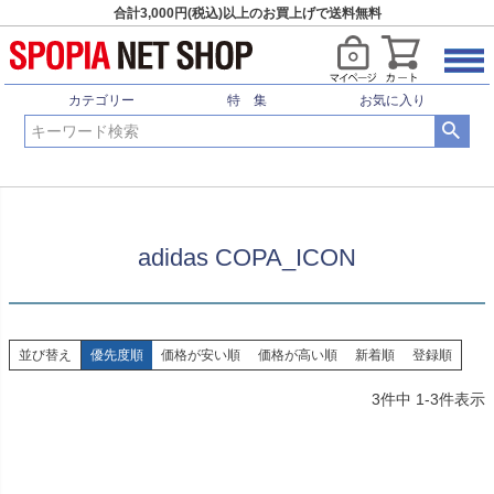
合計3,000円(税込)以上のお買上げで送料無料
HOME
特集
adidas COPA_ICON
カテゴリー
特 集
お気に入り
adidas COPA_ICON
並び替え
優先度順
価格が安い順
価格が高い順
新着順
登録順
3
件中
1
-
3
件表示