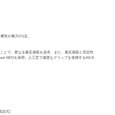
量性が魅力の1足。
を採用することで、更なる素足感覚を追求。また、素足感覚と安定性
 Last NEOを採用。人工芝で適度なグリップを発揮するAGモ
固定式）