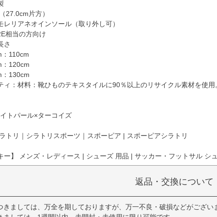
製
（27.0cm片方）
モレリアネオインソール（取り外し可）
2E相当の方向け
長さ
m：110cm
cm：120cm
cm：130cm
ティ：材料：靴ひものテキスタイルに90％以上のリサイクル素材を使用
ワイトパール×ターコイズ
ラトリ｜シラトリスポーツ｜スポーピア | スポーピアシラトリ
ー】 メンズ・レディース | シューズ 用品 | サッカー・フットサル シュー
返品・交換について
つきましては、万全を期しておりますが、万一不良・破損などがござい
きましては、1週間以内、未開封・未使用に限り可能です。