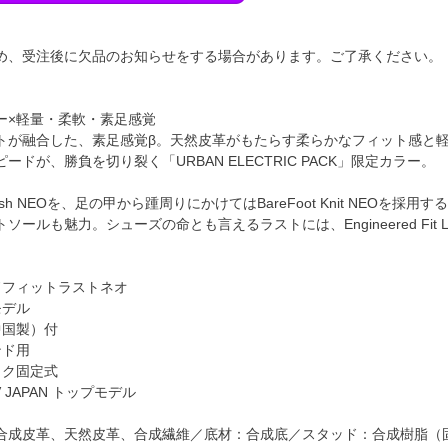
め、受注後に欠品のお知らせをする場合があります。ご了承ください。
ー×軽量・柔軟・素足感覚
トが融合した、素足感覚β。天然皮革がもたらす柔らかなフィット感と軽
ードが、勝負を切り裂く「URBAN ELECTRIC PACK」限定カラー。
esh NEOを、足の甲から踵周りにかけてはBareFoot Knit NEO
ソールも魅力。シューズの命とも言えるラストには、Engineered Fit
ドフィットラストネオ
モデル
中国製）付
ンド用
イク固定式
 JAPAN トップモデル
合成皮革、天然皮革、合成繊維／底材：合成底／スタッド：合成樹脂（