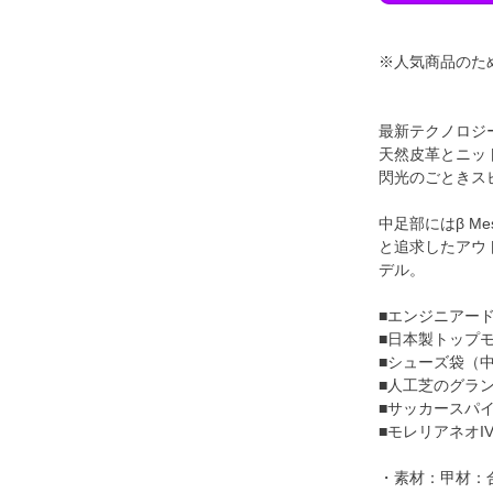
※人気商品のた
最新テクノロジ
天然皮革とニッ
閃光のごときスピ
中足部にはβ M
と追求したアウト
デル。
■エンジニアー
■日本製トップ
■シューズ袋（
■人工芝のグラ
■サッカースパ
■モレリアネオIV
・素材：甲材：