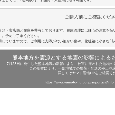
ご購入前にご確認くだ
店頭・実店舗と在庫を共有しております。在庫管理には細心の注意を払
す。予めご了承ください。
用していますので、ご利用に支障がない細かい傷や、化粧箱に小さな凹
熊本地方を震源とする地震の影響による
7月28日に発生した熊本地震の影響により、被害に遭われた地域
この影響により、一部地域での集荷・配送の停止や
詳しくはヤマト運輸HPをご確認く
https://www.yamato-hd.co.jp/important/inf