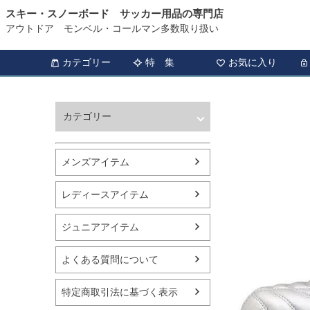
スキー・スノーボード サッカー用品の専門店
アウトドア モンベル・コールマン多数取り扱い
カテゴリー
特 集
お気に入り
カテゴリー
ウィンタースポーツ
サッカー・フットサル
メンズアイテム
アウトドア
トレッキング
レディースアイテム
バスケットボール
シューズ
ジュニアアイテム
ランニング用品
スポーツアパレル
よくある質問について
テニス
バレーボール
特定商取引法に基づく表示
フィットネス用品
スイミング用品