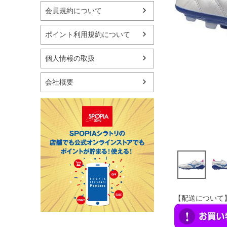
マリン
会員規約について
スケートボード
野球・ソフトボール
ポイント利用規約について
ゴルフ
卓球用品
個人情報の取扱
健康器具・サポーター
スポーツアクセサリー
会社概要
バッグ・サングラス
ハンドボール用品
ラグビー用品
グランドゴルフ
【配送について