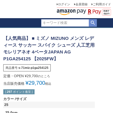
ログイン
会員登録
ご利用ガイド
【人気商品】 ■ ミズノ MIZUNO メンズ レデ
ィース サッカー スパイク シューズ 人工芝用
モレリアネオ 4ベータJAPAN AG
P1GA254125 【2025FW】
商品番号
s-71miz-p1ga254125
定価・OPEN
¥
29,700
のところ
¥
29,700
当店販売価格
税込
[
297
ポイント進呈 ]
カラー
サイズ
25
25.0cm