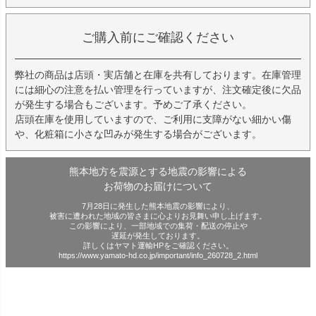
ご購入前にご確認ください
弊社の商品は店頭・実店舗と在庫を共有しております。在庫管理
には細心の注意を払い管理を行っていますが、注文確定後に欠品
が発生する場合もございます。予めご了承ください。
店頭在庫を使用していますので、ご利用に支障がない細かい傷
や、化粧箱に小さな凹みが発生する場合がございます。
熊本地方を震源とする地震の影響による
お荷物のお届けについて
7月28日に発生した熊本地震の影響により、
被害に遭われた地域の皆さまに心よりお見舞い申し上げます。
この影響により、一部地域での集荷・配送の停止や
遅延が発生しております。
詳しくはヤマト運輸HPをご確認ください。
https://www.yamato-hd.co.jp/important/info_260728_2.html