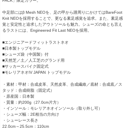
PACK」限定カラー。
中足部にはβ Mesh NEOを、足の甲から踵周りにかけてはBareFoot
Knit NEOを採用することで、更なる素足感覚を追求。また、素足感
覚と安定性と追求したアウトソールも魅力。シューズの命とも言え
るラストには、Engineered Fit Last NEOを採用。
■エンジニアードフィットラストネオ
■日本製トップモデル
■シューズ袋（中国製）付
■天然芝／土／人工芝のグランド用
■サッカースパイク固定式
■モレリアネオIV JAPAN トップモデル
・素材：甲材：合成皮革、天然皮革、合成繊維／底材：合成底／ス
タッド：合成樹脂（固定式）
・原産国：日本製
・質量：約200g（27.0cm片方）
・インソール：モレリアネオインソール（取り外し可）
・シューズ幅：2E相当の方向け
・シューレース長さ
22.0cm～25.5cm：110cm