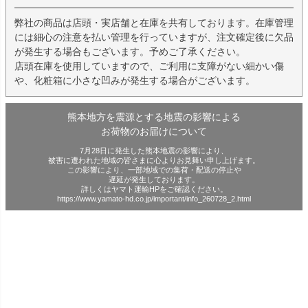
弊社の商品は店頭・実店舗と在庫を共有しております。在庫管理
には細心の注意を払い管理を行っていますが、注文確定後に欠品
が発生する場合もございます。予めご了承ください。
店頭在庫を使用していますので、ご利用に支障がない細かい傷
や、化粧箱に小さな凹みが発生する場合がございます。
熊本地方を震源とする地震の影響による
お荷物のお届けについて
7月28日に発生した熊本地震の影響により、
被害に遭われた地域の皆さまに心よりお見舞い申し上げます。
この影響により、一部地域での集荷・配送の停止や
遅延が発生しております。
詳しくはヤマト運輸HPをご確認ください。
https://www.yamato-hd.co.jp/important/info_260728_2.html