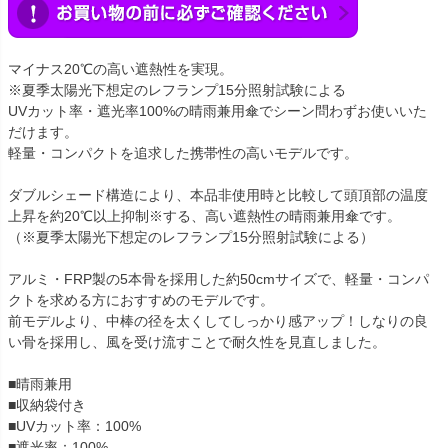
マイナス20℃の高い遮熱性を実現。
※夏季太陽光下想定のレフランプ15分照射試験による
UVカット率・遮光率100%の晴雨兼用傘でシーン問わずお使いいた
だけます。
軽量・コンパクトを追求した携帯性の高いモデルです。
ダブルシェード構造により、本品非使用時と比較して頭頂部の温度
上昇を約20℃以上抑制※する、高い遮熱性の晴雨兼用傘です。
（※夏季太陽光下想定のレフランプ15分照射試験による）
アルミ・FRP製の5本骨を採用した約50cmサイズで、軽量・コンパ
クトを求める方におすすめのモデルです。
前モデルより、中棒の径を太くしてしっかり感アップ！しなりの良
い骨を採用し、風を受け流すことで耐久性を見直しました。
■晴雨兼用
■収納袋付き
■UVカット率：100%
■遮光率：100%