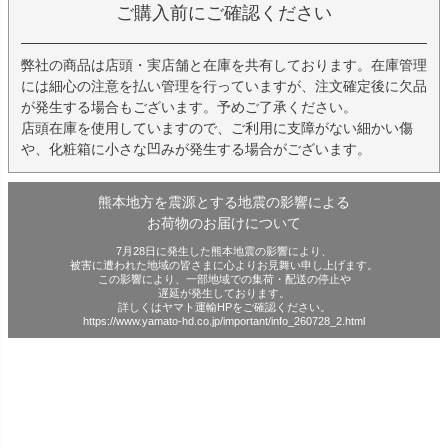
ご購入前にご確認ください
弊社の商品は店頭・実店舗と在庫を共有しております。在庫管理
には細心の注意を払い管理を行っていますが、注文確定後に欠品
が発生する場合もございます。予めご了承ください。
店頭在庫を使用していますので、ご利用に支障がない細かい傷
や、化粧箱に小さな凹みが発生する場合がございます。
熊本地方を震源とする地震の影響による
お荷物のお届けについて
7月28日に発生した熊本地震の影響により、
被害に遭われた地域の皆さまに心よりお見舞い申し上げます。
この影響により、一部地域での集荷・配送の停止や
遅延が発生しております。
詳しくはヤマト運輸HPをご確認ください。
https://www.yamato-hd.co.jp/important/info_260728_2.html