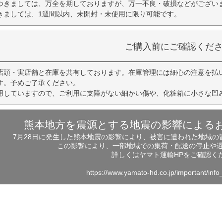
つきましては、万全を期しておりますが、万一不良・破損などがござい
きましては、1週間以内、未開封・未使用に限り可能です。
ご購入前にご確認くだ
店頭・実店舗と在庫を共有しております。在庫管理には細心の注意を払
す。予めご了承ください。
用していますので、ご利用に支障がない細かい傷や、化粧箱に小さな凹
熊本地方を震源とする地震の影響による
7月28日に発生した熊本地震の影響により、被害に遭われた地域
この影響により、一部地域での集荷・配送の停止や
詳しくはヤマト運輸HPをご確認く
https://www.yamato-hd.co.jp/important/inf