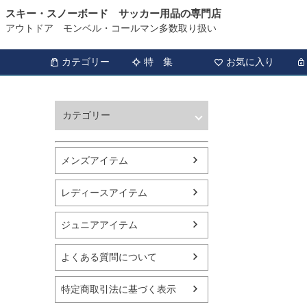
スキー・スノーボード サッカー用品の専門店
アウトドア モンベル・コールマン多数取り扱い
カテゴリー
特 集
お気に入り
カテゴリー
ウィンタースポーツ
サッカー・フットサル
メンズアイテム
アウトドア
トレッキング
レディースアイテム
バスケットボール
シューズ
ジュニアアイテム
ランニング用品
スポーツアパレル
よくある質問について
テニス
バレーボール
特定商取引法に基づく表示
フィットネス用品
スイミング用品