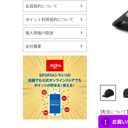
マリン
会員規約について
スケートボード
野球・ソフトボール
ポイント利用規約について
ゴルフ
卓球用品
個人情報の取扱
健康器具・サポーター
スポーツアクセサリー
会社概要
バッグ・サングラス
ハンドボール用品
ラグビー用品
グランドゴルフ
【配送について