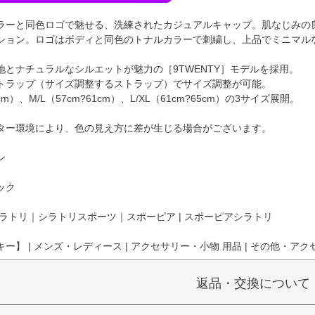
ラーと同色ロゴで魅せる、洗練されたカジュアルキャップ。肌なじみの
ション。ロゴはボディと同色のトナルカラーで刺繍し、上品でミニマル
地とナチュラルなシルエットが魅力の［9TWENTY］モデルを採用。
トラップ（サイズ調整するストラップ）でサイズ調整が可能。
8cm）、M/L（57cm?61cm）、L/XL（61cm?65cm）の3サイズ展開。
ター環境により、色の見え方に差が生じる場合がございます。
ン
ック
ラトリ｜シラトリスポーツ｜スポーピア | スポーピアシラトリ
】 | メンズ・レディース | アクセサリー・小物 用品 | その他・アクセサ
返品・交換について