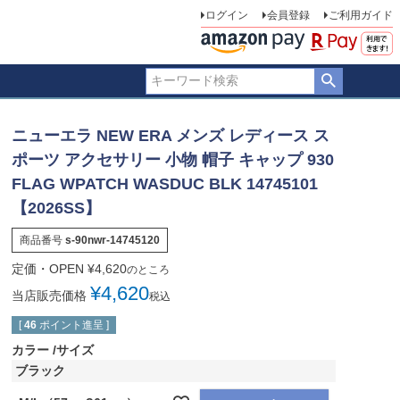
ログイン
会員登録
ご利用ガイド
ニューエラ NEW ERA メンズ レディース ス
ポーツ アクセサリー 小物 帽子 キャップ 930
FLAG WPATCH WASDUC BLK 14745101
【2026SS】
商品番号
s-90nwr-14745120
定価・OPEN
¥
4,620
のところ
¥
4,620
当店販売価格
税込
[
46
ポイント進呈 ]
カラー
サイズ
ブラック