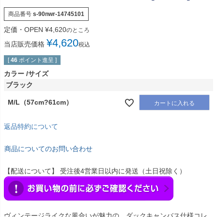
商品番号
s-90nwr-14745101
定価・OPEN
¥
4,620
のところ
¥
4,620
当店販売価格
税込
[
46
ポイント進呈 ]
カラー
サイズ
ブラック
M/L（57cm?61cm）
カートに入れる
返品特約について
商品についてのお問い合わせ
【配送について】 受注後4営業日以内に発送（土日祝除く）
ヴィンテージライクな風合いが魅力の、ダックキャンバス仕様コレ