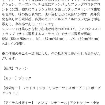
クション。ウーブンパッチ仕様にアレンジしたフラッグロゴをフロ
ントに配置。強めにウォッシュ加工を施したダックキャンバス生地
を使用し、味のある表情に。使い込むほどに風合いが増す、経年変
化も楽しめる素材感。春夏のカジュアルスタイルにラフな抜け感を
添える、存在感のあるアイテムです。
シルエットは柔らかな被り心地が特徴の9THIRTY。リアのクロスス
トラップ（サイズ調整するストラップ）でサイズ調整が可能。
S/M（55cm?59cm）、M/L（57cm?61cm）、L/XL（60cm?64cm）
の3サイズ展開。
※ご使用のモニター環境により、色の見え方に差が生じる場合がご
ざいます。
【組成】コットン
【カラー】ブラック
【検索キー】 シラトリ｜シラトリスポーツ｜スポーピア | スポーピ
アシラトリ
【アイテム検索キー】 | メンズ・レディース | アクセサリー・小物