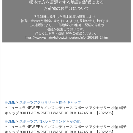
熊本地方を震源とする地震の影響による
お荷物のお届けについて
7月28日に発生した熊本地震の影響により、
被害に遭われた地域の皆さまに心よりお見舞い申し上げます。
この影響により、一部地域での集荷・配送の停止や
遅延が発生しております。
詳しくはヤマト運輸HPをご確認ください。
https://www.yamato-hd.co.jp/important/info_260728_2.html
HOME
スポーツアクセサリー
帽子 キャップ
ニューエラ NEW ERA メンズ レディース スポーツ アクセサリー 小物 帽子
キャップ 930 FLAG WPATCH WASDUC BLK 14745101 【2026SS】
HOME
スポーツアパレル
ブランド
その他
ニューエラ NEW ERA メンズ レディース スポーツ アクセサリー 小物 帽子
キャップ 930 FLAG WPATCH WASDUC BLK 14745101 【2026SS】