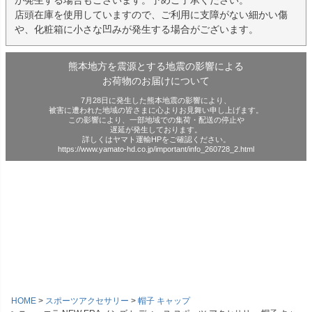
店頭在庫を使用していますので、ご利用に支障がない細かい傷
や、化粧箱に小さな凹みが発生する場合がございます。
熊本地方を震源とする地震の影響による
お荷物のお届けについて
7月28日に発生した熊本地震の影響により、
被害に遭われた地域の皆さまに心よりお見舞い申し上げます。
この影響により、一部地域での集荷・配送の停止や
遅延が発生しております。
詳しくはヤマト運輸HPをご確認ください。
https://www.yamato-hd.co.jp/important/info_260728_2.html
HOME
スポーツアクセサリー
帽子 キャップ