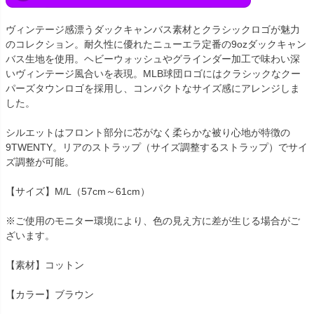
ヴィンテージ感漂うダックキャンバス素材とクラシックロゴが魅力
のコレクション。耐久性に優れたニューエラ定番の9ozダックキャン
バス生地を使用。ヘビーウォッシュやグラインダー加工で味わい深
いヴィンテージ風合いを表現。MLB球団ロゴにはクラシックなクー
パーズタウンロゴを採用し、コンパクトなサイズ感にアレンジしま
した。
シルエットはフロント部分に芯がなく柔らかな被り心地が特徴の
9TWENTY。リアのストラップ（サイズ調整するストラップ）でサイ
ズ調整が可能。
【サイズ】M/L（57cm～61cm）
※ご使用のモニター環境により、色の見え方に差が生じる場合がご
ざいます。
【素材】コットン
【カラー】ブラウン