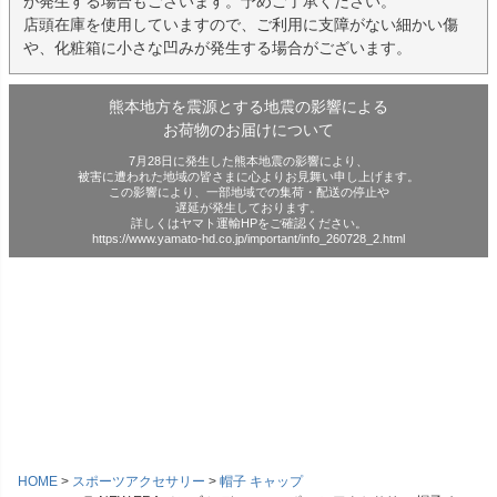
が発生する場合もございます。予めご了承ください。
店頭在庫を使用していますので、ご利用に支障がない細かい傷
や、化粧箱に小さな凹みが発生する場合がございます。
熊本地方を震源とする地震の影響による
お荷物のお届けについて
7月28日に発生した熊本地震の影響により、
被害に遭われた地域の皆さまに心よりお見舞い申し上げます。
この影響により、一部地域での集荷・配送の停止や
遅延が発生しております。
詳しくはヤマト運輸HPをご確認ください。
https://www.yamato-hd.co.jp/important/info_260728_2.html
HOME
スポーツアクセサリー
帽子 キャップ