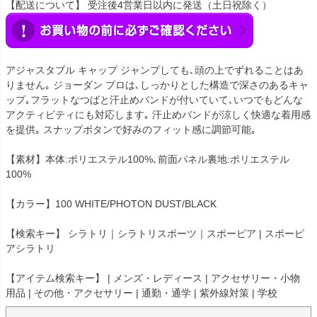
【配送について】 受注後4営業日以内に発送（土日祝除く）
アジャスタブル キャップ ジャンプしても､頭の上でずれることはあ
りません｡ ジョーダン プロは､しっかりとした構造で深さのあるキャ
ップ｡フラットなつばと汗止めバンドが付いていて､いつでもどんな
アクティビティにも対応します｡ 汗止めバンドが涼しく快適な着用感
を提供｡ スナップボタンで好みのフィット感に調節可能｡
【素材】本体:ポリエステル100%､前面パネル裏地:ポリエステル
100%
【カラー】100 WHITE/PHOTON DUST/BLACK
【検索キー】 シラトリ｜シラトリスポーツ｜スポーピア | スポーピ
アシラトリ
【アイテム検索キー】 | メンズ・レディース | アクセサリー・小物
用品 | その他・アクセサリー | 通勤・通学 | 紫外線対策 | 学校