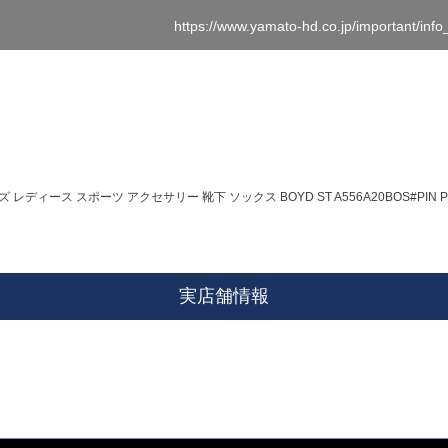
https://www.yamato-hd.co.jp/important/inf
ズ レディース スポーツ アクセサリー 靴下 ソックス BOYD ST A556A20BOS#PIN PI
実店舗情報