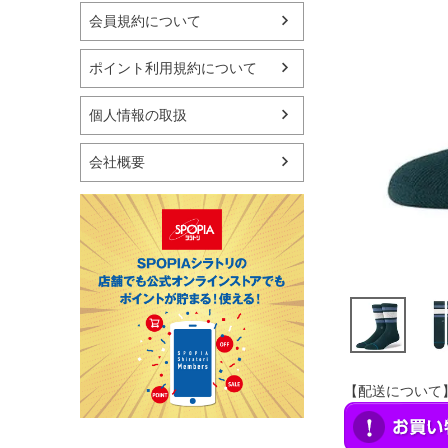
マリン
会員規約について
スケートボード
野球・ソフトボール
ポイント利用規約について
ゴルフ
卓球用品
個人情報の取扱
健康器具・サポーター
スポーツアクセサリー
会社概要
バッグ・サングラス
ハンドボール用品
ラグビー用品
グランドゴルフ
【配送について