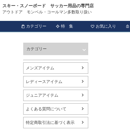
スキー・スノーボード サッカー用品の専門店
アウトドア モンベル・コールマン多数取り扱い
カテゴリー
特 集
お気に入り
カテゴリー
ウィンタースポーツ
サッカー・フットサル
メンズアイテム
アウトドア
トレッキング
レディースアイテム
バスケットボール
シューズ
ジュニアアイテム
ランニング用品
スポーツアパレル
よくある質問について
テニス
バレーボール
特定商取引法に基づく表示
フィットネス用品
スイミング用品