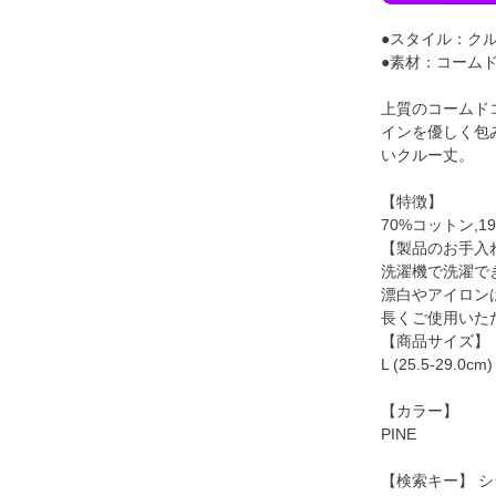
●スタイル：ク
●素材：コーム
上質のコームド
インを優しく包
いクルー丈。
【特徴】
70%コットン,
【製品のお手入
洗濯機で洗濯で
漂白やアイロン
長くご使用いた
【商品サイズ】
L (25.5-29.0cm)
【カラー】
PINE
【検索キー】 シ