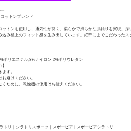
ルー
ドコットンブレンド
コットンを使用し、通気性が良く、柔らかで滑らかな肌触りを実現。深
み込み極上のフィット感を生み出しています。細部にまでこだわったス
19%ポリエステル,9%ナイロン,2%ポリウレタン
れ】
きます。
はお避けください。
だくために、乾燥機の使用はお控えください。
ラトリ｜シラトリスポーツ｜スポーピア | スポーピアシラトリ