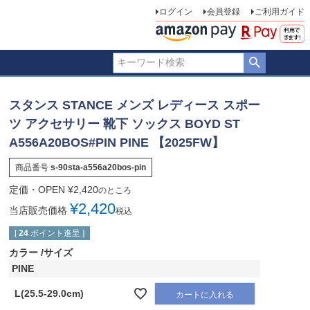
ログイン
会員登録
ご利用ガイド
スタンス STANCE メンズ レディース スポー
ツ アクセサリー 靴下 ソックス BOYD ST
A556A20BOS#PIN PINE 【2025FW】
商品番号
s-90sta-a556a20bos-pin
定価・OPEN
¥
2,420
のところ
¥
2,420
当店販売価格
税込
[
24
ポイント進呈 ]
カラー
サイズ
PINE
L(25.5-29.0cm)
カートに入れる